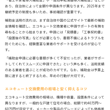
「省エネ家電導入補助金」や「高効率給湯器導入補助金」などが
あり、自治体によって金額や申請条件が異なります。2025年まで
継続予定の制度も多いため、事前確認が重要です。
補助金活用の流れは、まず自治体や国の公式サイトで最新の補助
金情報を確認し、エコキュート交換業者に申請サポートの有無を
尋ねることから始まります。申請には「見積書」「工事契約書」
「設置後の写真」などが必要となり、書類不備によるトラブルを
防ぐためにも、経験豊富な業者のサポートを受けるのが安心で
す。
「補助金申請に必要な書類が多くて不安だったが、業者がサポー
トしてくれてスムーズに申請できた」という声も多く、活用実績
のある業者を選ぶことが成功のカギです。なお、補助金は予算上
限に達すると終了するため、早めの行動が大切です。
エコキュート交換費用の相場と安く抑えるコツ
エコキュート交換費用の相場は、機種や容量、設置条件によって
異なりますが、一般的な戸建て住宅の場合、総額で約40万円～
60万円が目安です。メーカーや製品のグレードによっても価格差