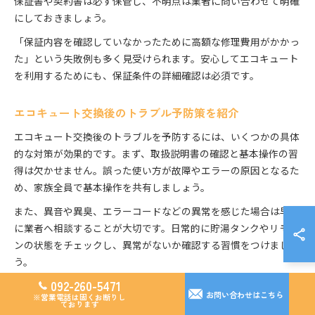
保証書や契約書は必ず保管し、不明点は業者に問い合わせて明確
にしておきましょう。
「保証内容を確認していなかったために高額な修理費用がかかっ
た」という失敗例も多く見受けられます。安心してエコキュート
を利用するためにも、保証条件の詳細確認は必須です。
エコキュート交換後のトラブル予防策を紹介
エコキュート交換後のトラブルを予防するには、いくつかの具体
的な対策が効果的です。まず、取扱説明書の確認と基本操作の習
得は欠かせません。誤った使い方が故障やエラーの原因となるた
め、家族全員で基本操作を共有しましょう。
また、異音や異臭、エラーコードなどの異常を感じた場合は早め
に業者へ相談することが大切です。日常的に貯湯タンクやリモコ
ンの状態をチェックし、異常がないか確認する習慣をつけましょ
う。
092-260-5471
さらに、停電や断水時の対応方法も事前に把握しておくと安心で
お問い合わせはこちら
※営業電話は固くお断りし
す。万が一に備えて、定期的な点検やメンテナンスの記録を残し
ております