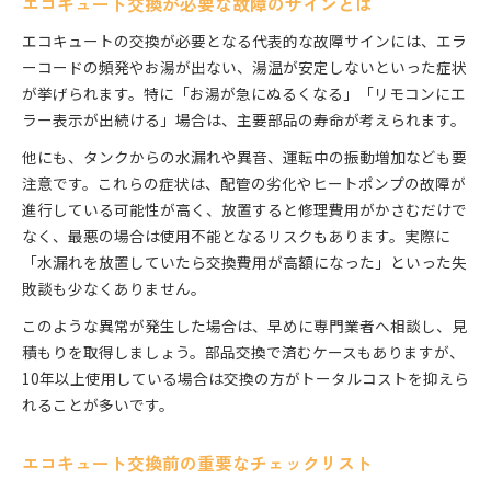
エコキュート交換が必要な故障のサインとは
エコキュートの交換が必要となる代表的な故障サインには、エラ
ーコードの頻発やお湯が出ない、湯温が安定しないといった症状
が挙げられます。特に「お湯が急にぬるくなる」「リモコンにエ
ラー表示が出続ける」場合は、主要部品の寿命が考えられます。
他にも、タンクからの水漏れや異音、運転中の振動増加なども要
注意です。これらの症状は、配管の劣化やヒートポンプの故障が
進行している可能性が高く、放置すると修理費用がかさむだけで
なく、最悪の場合は使用不能となるリスクもあります。実際に
「水漏れを放置していたら交換費用が高額になった」といった失
敗談も少なくありません。
このような異常が発生した場合は、早めに専門業者へ相談し、見
積もりを取得しましょう。部品交換で済むケースもありますが、
10年以上使用している場合は交換の方がトータルコストを抑えら
れることが多いです。
エコキュート交換前の重要なチェックリスト