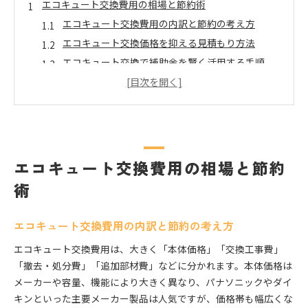
エコキュート交換費用の相場と節約術
エコキュート交換費用の内訳と節約の考え方
エコキュート交換価格を抑える見積もり方法
エコキュート交換で補助金を賢く活用する手順
エコキュート交換費用の相場と安く抑えるコツ
エコキュート交換費用を比較して賢く選ぶ方法
交換時期が近づいたエコキュートのチェックポイント
エコキュート交換時期の見極め方と判断基準
エコキュートの寿命と交換タイミングの目安
エコキュート交換費用の相場と節約
エコキュート交換が必要な故障のサインとは
術
エコキュート交換前の重要なチェックリスト
エコキュート交換を考えるべき症状と状況
エコキュート交換費用の内訳と節約の考え方
賢いエコキュート補助金活用法を徹底解説
エコキュート交換費用は、大きく「本体価格」「交換工事費」
エコキュート交換補助金の最新情報と申請の流れ
「撤去・処分費」「追加部材費」などに分かれます。本体価格は
エコキュート補助金の条件と利用時の注意点
メーカーや容量、機能により大きく異なり、パナソニックやダイ
エコキュート交換で受けられる補助金の種類
キンといった主要メーカー製品は人気ですが、価格帯も幅広くな