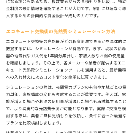
になる場合もあるため、複数業者からの見積もりを比較し、補助
金制度の最新情報を確認することが大切です。家計に無理なく導
入するための計画的な資金設計が成功のカギです。
エコキュート交換後の光熱費シミュレーション方法
エコキュート交換後の光熱費がどの程度削減できるかを具体的に
把握するには、シミュレーションが有効です。まず、現状の給湯
器の電気代やガス代を1年間分集計し、家族人数やお湯の使用量
を確認しましょう。その上で、各メーカーや業者が提供するエコ
キュート光熱費シミュレーションツールを活用すると、最新機種
への入れ替えによるコスト変化を簡単に試算できます。
シミュレーションの際は、夜間電力プランの有無や地域ごとの電
力単価、家族構成の変化も考慮することが重要です。例えば、家
族が増えた場合やお湯の使用量が増減した場合も再試算すること
で、より現実的な光熱費予測が可能となります。実際に交換を検
討する際は、業者に無料見積もりを依頼し、条件に合った最適な
プランを比較検討しましょう。
注意点として、シミュレーション結果はあくまで目安であり、実