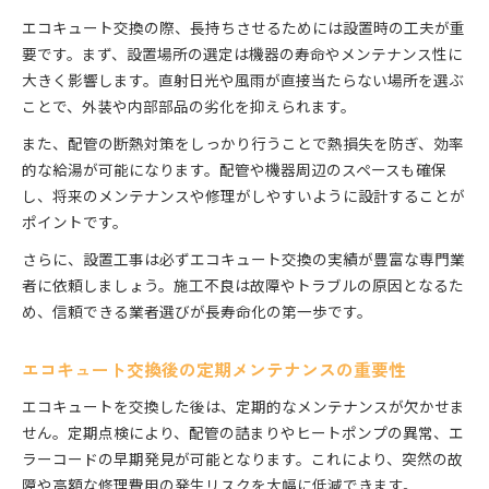
エコキュート交換の際、長持ちさせるためには設置時の工夫が重
要です。まず、設置場所の選定は機器の寿命やメンテナンス性に
大きく影響します。直射日光や風雨が直接当たらない場所を選ぶ
ことで、外装や内部部品の劣化を抑えられます。
また、配管の断熱対策をしっかり行うことで熱損失を防ぎ、効率
的な給湯が可能になります。配管や機器周辺のスペースも確保
し、将来のメンテナンスや修理がしやすいように設計することが
ポイントです。
さらに、設置工事は必ずエコキュート交換の実績が豊富な専門業
者に依頼しましょう。施工不良は故障やトラブルの原因となるた
め、信頼できる業者選びが長寿命化の第一歩です。
エコキュート交換後の定期メンテナンスの重要性
エコキュートを交換した後は、定期的なメンテナンスが欠かせま
せん。定期点検により、配管の詰まりやヒートポンプの異常、エ
ラーコードの早期発見が可能となります。これにより、突然の故
障や高額な修理費用の発生リスクを大幅に低減できます。