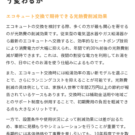
う変わるか
エコキュート交換で期待できる光熱費削減効果
エコキュートの交換を検討する際、多くの方が最も関心を寄せる
のが光熱費の削減効果です。従来型の電気温水器やガス給湯器か
ら最新のエコキュートへ交換すると、効率的なヒートポンプ技術
により消費電力が大幅に抑えられ、年間で約30％前後の光熱費削
減が期待できます。これは、夜間の割安な電力を利用してお湯を
作り、日中にそのお湯を使う仕組みによるものです。
また、エコキュート交換時には給湯効率の高い新モデルを選ぶこ
とで、さらにランニングコストを抑えることが可能です。光熱費
削減の具体例としては、家族4人世帯で年間2万円以上の節約が報
告されているケースもあります。交換時には補助金活用や地域ご
とのサポート制度も併用することで、初期費用の負担を軽減でき
る点も大きなメリットです。
一方で、設置条件や使用状況によって削減効果には差が出るた
め、事前に見積もりやシミュレーションを行うことが重要です。
長期的には本体価格や工事費を差し引いても、10年程度で元を取