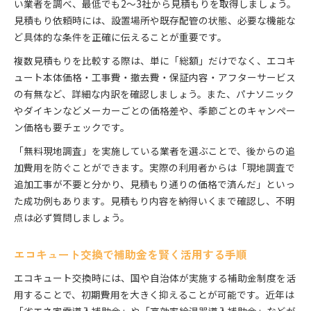
い業者を調べ、最低でも2～3社から見積もりを取得しましょう。
長く安心できるエコキュート交換のコツ
見積もり依頼時には、設置場所や既存配管の状態、必要な機能な
エコキュート交換で長持ちさせる設置の工夫
ど具体的な条件を正確に伝えることが重要です。
エコキュート交換後の定期メンテナンスの重要性
複数見積もりを比較する際は、単に「総額」だけでなく、エコキ
エコキュート交換で保証内容をしっかり確認
ュート本体価格・工事費・撤去費・保証内容・アフターサービス
エコキュート交換後のトラブル予防策を紹介
の有無など、詳細な内訳を確認しましょう。また、パナソニック
やダイキンなどメーカーごとの価格差や、季節ごとのキャンペー
エコキュート交換で安心できる生活を実現する方
ン価格も要チェックです。
法
「無料現地調査」を実施している業者を選ぶことで、後からの追
加費用を防ぐことができます。実際の利用者からは「現地調査で
追加工事が不要と分かり、見積もり通りの価格で済んだ」といっ
た成功例もあります。見積もり内容を納得いくまで確認し、不明
点は必ず質問しましょう。
エコキュート交換で補助金を賢く活用する手順
エコキュート交換時には、国や自治体が実施する補助金制度を活
用することで、初期費用を大きく抑えることが可能です。近年は