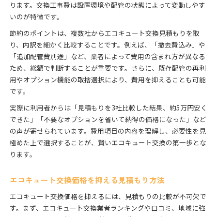
エコキュート交換補助金の申請方法と必要書類
ります。交換工事費は設置環境や配管の状態によって変動しやす
いのが特徴です。
エコキュート交換補助金の期限を逃さないコツ
エコキュート入れ替えで光熱費がどう変わるか
節約のポイントは、複数社からエコキュート交換見積もりを取
エコキュート交換で期待できる光熱費削減効果
り、内訳を細かく比較することです。例えば、「撤去費込み」や
「追加配管費別途」など、業者によって費用の含まれ方が異なる
エコキュート入れ替え後の電気代の変化を解説
ため、総額で判断することが重要です。さらに、既存配管の再利
エコキュート交換がもたらすランニングコストの
用やオプション機能の取捨選択により、費用を抑えることも可能
違い
です。
エコキュート交換で家計に与える影響とメリット
実際に利用者からは「見積もりを3社比較した結果、約5万円安く
エコキュート交換後の光熱費シミュレーション方
できた」「不要なオプションを省いて納得の価格になった」など
法
の声が寄せられています。費用項目の内容を理解し、必要性を見
失敗しないエコキュート交換業者の選び方
極めた上で選択することが、賢いエコキュート交換の第一歩とな
エコキュート交換業者選びで注目すべきポイント
ります。
エコキュート交換業者ランキング活用のコツ
エコキュート交換業者の口コミや評判を見極める
エコキュート交換価格を抑える見積もり方法
エコキュート交換業者に比較見積もりを依頼する
エコキュート交換価格を抑えるには、見積もりの比較が不可欠で
方法
す。まず、エコキュート交換業者ランキングや口コミ、地域に強
エコキュート交換業者選びで失敗しない注意点