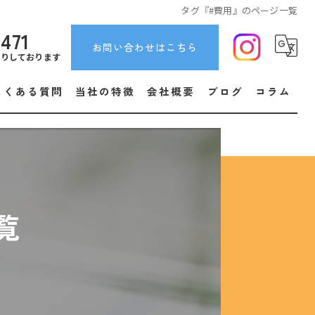
タグ『#費用』のページ一覧
5471
お問い合わせはこちら
断りしております
よくある質問
当社の特徴
会社概要
ブログ
コラム
取り付け
販売
安い
覧
エアコン
住宅設備