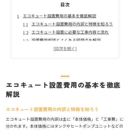
目次
エコキュート設置費用の基本を徹底解説
エコキュート設置費用の内訳と特徴を知ろう
エコキュート設置に必要な工事内容と流れ
設置費用相場とよくある疑問点を解説
本体価格と工事費込みで考える費用感覚
エコキュート設置費用の変動要因とは何か
費用相場や補助金活用のコツとは
エコキュート設置費用の相場を徹底調査
費用相場と補助金の最新情報を押さえる
エコキュート設置費用の基本を徹底
設置費用を抑える補助金申請のポイント
解説
補助金でエコキュート導入を賢く進める方法
エコキュート設置費用と補助金活用術の実例
エコキュート設置費用の内訳と特徴を知ろう
設置費用を抑えるポイントを紹介
エコキュート設置費用の内訳は主に「本体価格」と「工事費」に
エコキュート設置費用削減のコツを伝授
分かれます。本体価格にはタンクやヒートポンプユニットなどの
業者選びで工事費を最適化する方法