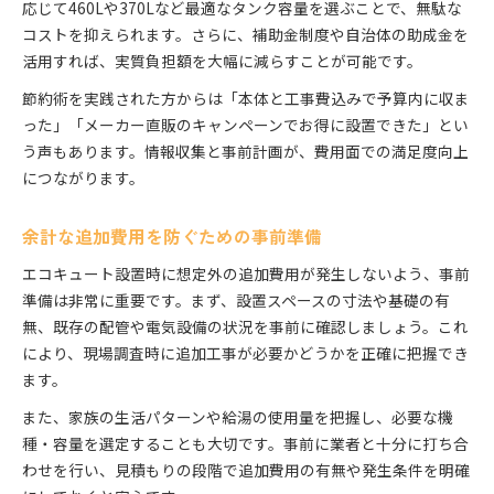
応じて460Lや370Lなど最適なタンク容量を選ぶことで、無駄な
コストを抑えられます。さらに、補助金制度や自治体の助成金を
活用すれば、実質負担額を大幅に減らすことが可能です。
節約術を実践された方からは「本体と工事費込みで予算内に収ま
った」「メーカー直販のキャンペーンでお得に設置できた」とい
う声もあります。情報収集と事前計画が、費用面での満足度向上
につながります。
余計な追加費用を防ぐための事前準備
エコキュート設置時に想定外の追加費用が発生しないよう、事前
準備は非常に重要です。まず、設置スペースの寸法や基礎の有
無、既存の配管や電気設備の状況を事前に確認しましょう。これ
により、現場調査時に追加工事が必要かどうかを正確に把握でき
ます。
また、家族の生活パターンや給湯の使用量を把握し、必要な機
種・容量を選定することも大切です。事前に業者と十分に打ち合
わせを行い、見積もりの段階で追加費用の有無や発生条件を明確