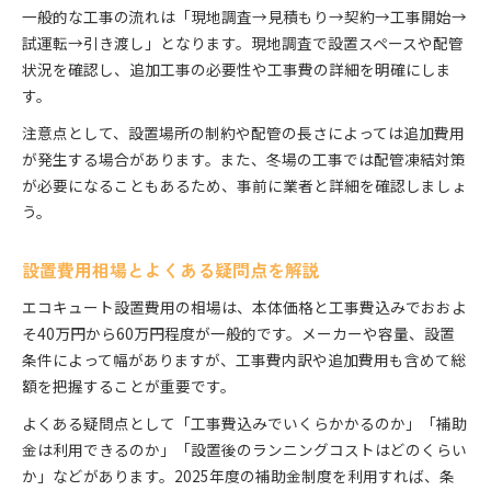
一般的な工事の流れは「現地調査→見積もり→契約→工事開始→
エコキュート選びで設置費用を左右する要素
試運転→引き渡し」となります。現地調査で設置スペースや配管
容量や機能別の設置費用を比較しよう
状況を確認し、追加工事の必要性や工事費の詳細を明確にしま
エコキュート設置費用とコスパ重視の選択法
す。
失敗しないための本体と工事費の見極め方
注意点として、設置場所の制約や配管の長さによっては追加費用
設置費用に直結する機種選定のポイント
が発生する場合があります。また、冬場の工事では配管凍結対策
が必要になることもあるため、事前に業者と詳細を確認しましょ
う。
設置費用相場とよくある疑問点を解説
エコキュート設置費用の相場は、本体価格と工事費込みでおおよ
そ40万円から60万円程度が一般的です。メーカーや容量、設置
条件によって幅がありますが、工事費内訳や追加費用も含めて総
額を把握することが重要です。
よくある疑問点として「工事費込みでいくらかかるのか」「補助
金は利用できるのか」「設置後のランニングコストはどのくらい
か」などがあります。2025年度の補助金制度を利用すれば、条