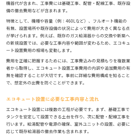
機器代が含まれ、工事費には基礎工事、配管・配線工事、既存設
見積もり比較で無駄な費用をカットしよう
備の撤去費用などが含まれます。
エコキュート本体と工事費込みでの節約術
特徴として、機種や容量（例：460Lなど）、フルオート機能の
余計な追加費用を防ぐための事前準備
有無、設置場所や既存設備の状況によって費用が大きく異なる点
新規設置と交換で違う費用の内訳
が挙げられます。例えば、既存のガス給湯器からの交換や新築へ
新規設置と交換のエコキュート費用比較
の新規設置では、必要な工事内容や範囲が変わるため、エコキュ
ート設置費用の相場も変動します。
設置費用の違いを知り最適な選択を目指す
交換時の追加工事費用に注意しよう
費用を正確に把握するためには、工事費込みの見積もりを複数業
者から取得し、エコキュート設置工事費用の内訳や追加費用の有
エコキュート設置費用の内訳を細かく確認
無を確認することが大切です。事前に詳細な費用構成を知ること
新設と交換で費用が変わるポイント
で、想定外の出費を防ぐことができます。
工事費や追加費用に関する不安を解消
エコキュート工事費の内訳を徹底チェック
エコキュート設置に必要な工事内容と流れ
見落としやすい追加費用にも備えよう
エコキュート設置には複数の工程が必要です。まず、基礎工事で
設置費用が増える要因とその対策例
タンクを安定して設置できる土台を作り、次に配管・配線工事を
工事費込みの価格で安心できる業者選び
行います。給湯配管や電源の確保、室外ユニットの設置、必要に
基礎工事や配管工事の費用負担を抑える
応じて既存給湯器の撤去作業も含まれます。
失敗しないエコキュート選びの秘訣