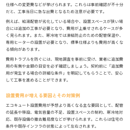
仕様への変更費などが挙げられます。これらは事前確認が不十分
だと、工事当日に急な出費となるため注意が必要です。
例えば、給湯配管が劣化している場合や、設置スペースが狭い場
合には追加の工事が必要となり、費用が上乗せされるケースが多
く見られます。また、寒冷地では凍結防止のための配管保温や、
専用ヒーターの設置が必要となり、標準仕様よりも費用が高くな
る傾向があります。
費用トラブルを防ぐには、現地調査を事前に受け、業者に追加費
用の有無や金額の目安を必ず確認しましょう。契約前に「追加費
用が発生する場合の詳細な条件」を明記してもらうことで、安心
して工事を進めることができます。
設置費用が増える要因とその対策例
エコキュート設置費用が予想より高くなる主な要因として、配管
の延長や移設、電気容量の不足、設置スペースの制約、寒冷地対
応、既存設備の撤去難易度などが挙げられます。これらは住宅の
条件や既存インフラの状態によって左右されます。