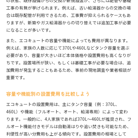
の状態、既存設備からの交換か新規設置か、さらには配管や基礎
工事の有無が挙げられます。例えば、古い給湯器からの交換の場
合は既存配管が利用できるため、工事費が抑えられるケースもあ
りますが、新築やガス給湯器からの切り替えでは追加工事が必要
になることが多いです。
また、エコキュートの容量や機能によっても費用が異なります。
例えば、家族の人数に応じて370Lや460Lなどタンク容量を選ぶ
必要があり、容量が大きいほど本体価格や設置費用も高くなりが
ちです。設置場所が狭い、もしくは基礎工事が必要な場合は、追
加費用が発生することもあるため、事前の現地調査や業者相談が
重要です。
容量や機能別の設置費用を比較しよう
エコキュートの設置費用は、主にタンク容量（例：370L、
460L）や機能（フルオート、オート、給湯専用）によって変わ
ります。一般的に、4人家族であれば370L〜460Lが推奨され、フ
ルオート機能付きモデルは自動湯はりや追い焚きも可能なため、
利便性が高い分費用も上がる傾向です。設置費用の相場として