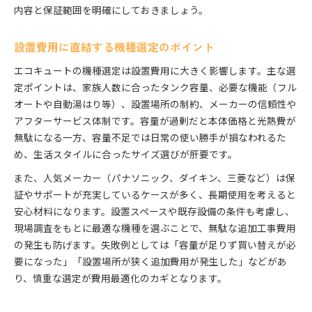
内容と保証範囲を明確にしておきましょう。
設置費用に直結する機種選定のポイント
エコキュートの機種選定は設置費用に大きく影響します。主な選
定ポイントは、家族人数に合ったタンク容量、必要な機能（フル
オートや自動湯はり等）、設置場所の制約、メーカーの信頼性や
アフターサービス体制です。容量が過剰だと本体価格と光熱費が
無駄になる一方、容量不足では日常の使い勝手が損なわれるた
め、生活スタイルに合ったサイズ選びが肝要です。
また、人気メーカー（パナソニック、ダイキン、三菱など）は保
証やサポートが充実しているケースが多く、長期使用を考えると
安心材料になります。設置スペースや既存設備の条件も考慮し、
現場調査をもとに最適な機種を選ぶことで、無駄な追加工事費用
の発生も防げます。失敗例としては「容量が足りず買い替えが必
要になった」「設置場所が狭く追加費用が発生した」などがあ
り、慎重な選定が費用最適化のカギとなります。