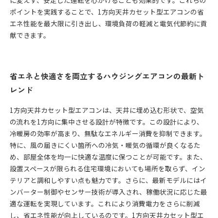
に変えず、安定した運転を心がけることも効果的です。これらの
ポイントを実践することで、1方向天井カセット型エアコンの省
エネ性能を最大限に引き出し、環境負荷の軽減と電気代節約に貢
献できます。
省エネと快適さを両立するハウジングエアコンの最新ト
レンド
1方向天井カセット型エアコンは、天井に埋め込む形状で、空気
の流れを1方向に集中させる設計が特徴です。この設計により、
冷暖房の効率が高まり、無駄なエネルギー消費を抑制できます。
特に、風の届きにくい箇所への冷気・暖気の循環が良くなるた
め、部屋全体を均一に快適な温度に保つことが可能です。また、
設置スペースが限られる住宅環境においても場所を取らず、イン
テリアと調和しやすい点も魅力です。さらに、最新モデルにはイ
ンバーター制御やセンサー技術が導入され、稼働状況に応じた最
適な運転を実現しています。これにより消費電力をさらに削減
し、省エネ性能が向上しているのです。1方向天井カセット型エ