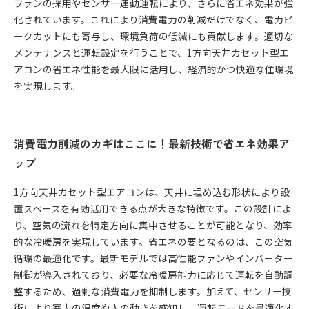
ファンの採用やセンサー連動運転により、さらに省エネ効果が強
化されています。これにより消費電力の削減だけでなく、電力ピ
ークカットにも寄与し、環境負荷の低減にも貢献します。適切な
メンテナンスと運転設定を行うことで、1方向天井カセット型エ
アコンの省エネ性能を最大限に活用し、経済的かつ快適な住環境
を実現します。
消費電力削減のカギはここに！最新技術で省エネ効果ア
ップ
1方向天井カセット型エアコンは、天井に埋め込む形状により設
置スペースを有効活用できる点が大きな特徴です。この設計によ
り、空気の流れを特定方向に集中させることが可能となり、効率
的な冷暖房を実現しています。省エネの要となるのは、この空気
循環の最適化です。最新モデルでは高性能ファンやインバーター
制御が導入されており、必要な冷暖房能力に応じて運転を自動調
整するため、過剰な消費電力を抑制します。加えて、センサー技
術により室内の温度や人の動きを感知し、運転モードを最適化す