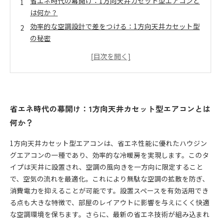
省エネ時代の幕開け：1方向天井カセット型エアコンと
は何か？
効率的な空調設計で差をつける：1方向天井カセット型
の秘密
消費電力削減のカギはここに！最新技術で省エネ効果
アップ
現場でわかった実力：1方向天井カセット型が選ばれる
理由
未来の住まいを変える：持続可能な空調環境の実現方
省エネ時代の幕開け：1方向天井カセット型エアコンとは
法
何か？
即実践！家庭でできる1方向天井カセット型エアコンの
節約ポイント
1方向天井カセット型エアコンは、省エネ性能に優れたハウジン
省エネと快適さを両立するハウジングエアコンの最新
グエアコンの一種であり、効率的な冷暖房を実現します。このタ
トレンド
イプは天井に設置され、空調の風向きを一方向に限定すること
で、空気の流れを最適化。これにより無駄な空調の拡散を防ぎ、
消費電力を抑えることが可能です。設置スペースを有効活用でき
る点も大きな特徴で、部屋のレイアウトに影響を与えにくく快適
な空調環境を保ちます。さらに、最新の省エネ技術が組み込まれ