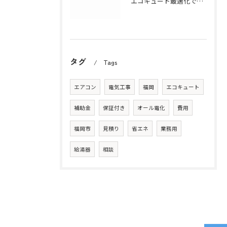
エコキュート最適化で福岡県の補助金活用と省エネを最大化する実践ガイド
タグ
Tags
エアコン
電気工事
福岡
エコキュート
補助金
保証付き
オール電化
費用
福岡市
見積り
省エネ
業務用
給湯器
相談