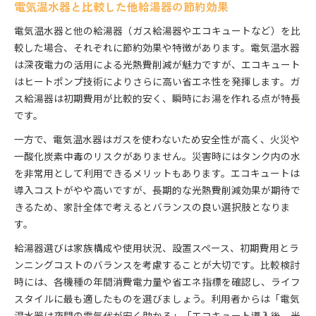
電気温水器と比較した他給湯器の節約効果
電気温水器と他の給湯器（ガス給湯器やエコキュートなど）を比
較した場合、それぞれに節約効果や特徴があります。電気温水器
は深夜電力の活用による光熱費削減が魅力ですが、エコキュート
はヒートポンプ技術によりさらに高い省エネ性を発揮します。ガ
ス給湯器は初期費用が比較的安く、瞬時にお湯を作れる点が特長
です。
一方で、電気温水器はガスを使わないため安全性が高く、火災や
一酸化炭素中毒のリスクがありません。災害時にはタンク内の水
を非常用として利用できるメリットもあります。エコキュートは
導入コストがやや高いですが、長期的な光熱費削減効果が期待で
きるため、家計全体で考えるとバランスの良い選択肢となりま
す。
給湯器選びは家族構成や使用状況、設置スペース、初期費用とラ
ンニングコストのバランスを考慮することが大切です。比較検討
時には、各機種の年間消費電力量や省エネ指標を確認し、ライフ
スタイルに最も適したものを選びましょう。利用者からは「電気
温水器は夜間の電気代が安く助かる」「エコキュート導入後、光