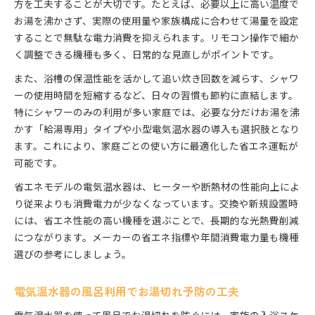
方を工夫することが大切です。たとえば、必要以上に高い温度で
電気温水器のシャワーのみ運用ポイント解説
お湯を沸かさず、実際の使用量や家族構成に合わせて湯量を設定
することで無駄な電力消費を抑えられます。リモコン操作で細か
電気温水器でシャワーだけ使う時の節約術
く調整できる機種も多く、日常的な見直しがポイントです。
電気温水器風呂とシャワー利用の違いを知る
シャワー利用時電気温水器でお湯切れ防止策
また、浴槽の保温性能を活かして追い炊き回数を減らす、シャワ
ーの使用時間を短縮するなど、日々の習慣も節約に直結します。
小型電気温水器を活かしたシャワー利用法
特にシャワーのみの利用が多い家庭では、必要な分だけお湯を沸
かす「給湯専用」タイプや小型電気温水器の導入も選択肢となり
ます。これにより、家庭ごとの使い方に最適化した省エネ運転が
可能です。
省エネモデルの電気温水器は、ヒーターや断熱材の性能向上によ
り従来よりも消費電力が少なくなっています。交換や新規設置時
には、省エネ性能の高い機種を選ぶことで、長期的な光熱費削減
につながります。メーカーの省エネ指標や年間消費電力量も機種
選びの参考にしましょう。
電気温水器の風呂利用でお湯切れ予防の工夫