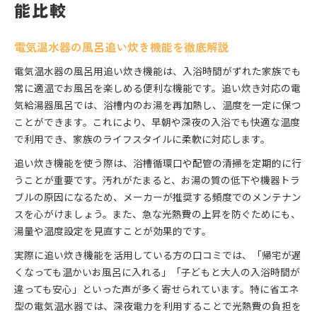
能比較
電気温水器の風呂追い炊き機能を徹底解説
電気温水器の風呂用追い炊き機能は、入浴時間がずれた家族でも
常に適温でお風呂を楽しめる便利な機能です。追い炊き対応の電
気給湯器風呂では、浴槽内のお湯を再加熱し、温度を一定に保つ
ことができます。これにより、早朝や深夜の入浴でも快適な温度
で利用でき、家族のライフスタイルに柔軟に対応します。
追い炊き機能を使う際は、浴槽循環口や配管の清掃を定期的に行
うことが重要です。汚れがたまると、お湯の質の低下や機器トラ
ブルの原因になるため、メーカーが推奨する頻度でのメンテナン
スを心がけましょう。また、急な光熱費の上昇を防ぐためにも、
湯量や温度設定を見直すことが効果的です。
実際に追い炊き機能を活用している方の口コミでは、「帰宅が遅
くなっても温かいお風呂に入れる」「子どもと大人の入浴時間が
違っても安心」といった声が多く寄せられています。特に省エネ
型の電気温水器では、深夜電力を利用することで光熱費の負担を