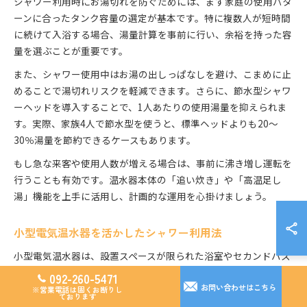
シャワー利用時にお湯切れを防ぐためには、まず家庭の使用パタ
ーンに合ったタンク容量の選定が基本です。特に複数人が短時間
に続けて入浴する場合、湯量計算を事前に行い、余裕を持った容
量を選ぶことが重要です。
また、シャワー使用中はお湯の出しっぱなしを避け、こまめに止
めることで湯切れリスクを軽減できます。さらに、節水型シャワ
ーヘッドを導入することで、1人あたりの使用湯量を抑えられま
す。実際、家族4人で節水型を使うと、標準ヘッドよりも20～
30％湯量を節約できるケースもあります。
もし急な来客や使用人数が増える場合は、事前に沸き増し運転を
行うことも有効です。温水器本体の「追い炊き」や「高温足し
湯」機能を上手に活用し、計画的な運用を心掛けましょう。
小型電気温水器を活かしたシャワー利用法
小型電気温水器は、設置スペースが限られた浴室やセカンドバス
ルーム、単身者向けの住まいで特に効果を発揮します。一般的に
092-260-5471
お問い合わせはこちら
20～50リットル程度のタンク容量でも、1回のシャワー利用なら
※営業電話は固くお断りし
ております
十分対応可能です。