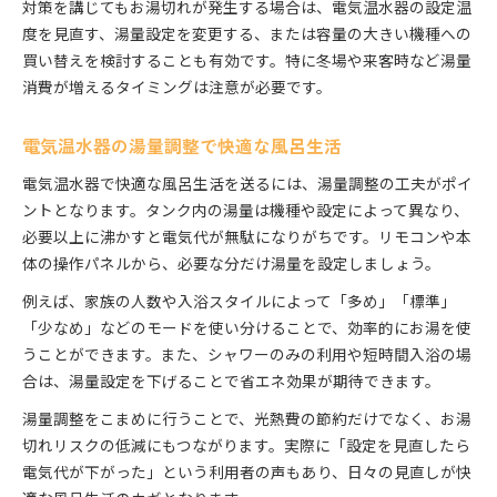
対策を講じてもお湯切れが発生する場合は、電気温水器の設定温
度を見直す、湯量設定を変更する、または容量の大きい機種への
買い替えを検討することも有効です。特に冬場や来客時など湯量
消費が増えるタイミングは注意が必要です。
電気温水器の湯量調整で快適な風呂生活
電気温水器で快適な風呂生活を送るには、湯量調整の工夫がポイ
ントとなります。タンク内の湯量は機種や設定によって異なり、
必要以上に沸かすと電気代が無駄になりがちです。リモコンや本
体の操作パネルから、必要な分だけ湯量を設定しましょう。
例えば、家族の人数や入浴スタイルによって「多め」「標準」
「少なめ」などのモードを使い分けることで、効率的にお湯を使
うことができます。また、シャワーのみの利用や短時間入浴の場
合は、湯量設定を下げることで省エネ効果が期待できます。
湯量調整をこまめに行うことで、光熱費の節約だけでなく、お湯
切れリスクの低減にもつながります。実際に「設定を見直したら
電気代が下がった」という利用者の声もあり、日々の見直しが快