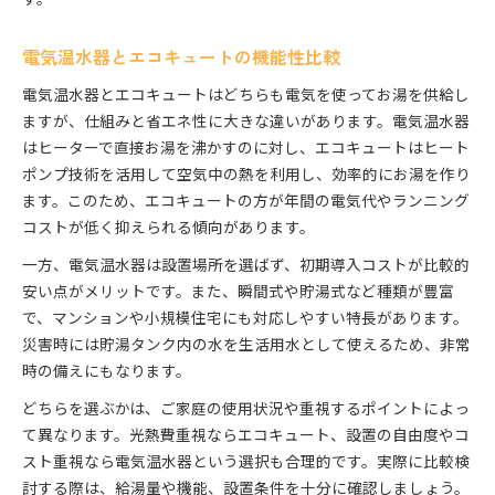
電気温水器とエコキュートの機能性比較
電気温水器とエコキュートはどちらも電気を使ってお湯を供給し
ますが、仕組みと省エネ性に大きな違いがあります。電気温水器
はヒーターで直接お湯を沸かすのに対し、エコキュートはヒート
ポンプ技術を活用して空気中の熱を利用し、効率的にお湯を作り
ます。このため、エコキュートの方が年間の電気代やランニング
コストが低く抑えられる傾向があります。
一方、電気温水器は設置場所を選ばず、初期導入コストが比較的
安い点がメリットです。また、瞬間式や貯湯式など種類が豊富
で、マンションや小規模住宅にも対応しやすい特長があります。
災害時には貯湯タンク内の水を生活用水として使えるため、非常
時の備えにもなります。
どちらを選ぶかは、ご家庭の使用状況や重視するポイントによっ
て異なります。光熱費重視ならエコキュート、設置の自由度やコ
スト重視なら電気温水器という選択も合理的です。実際に比較検
討する際は、給湯量や機能、設置条件を十分に確認しましょう。