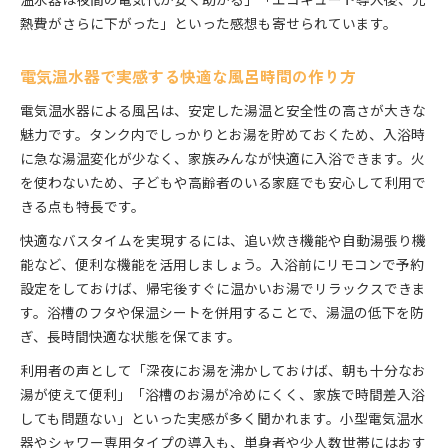
熱費がさらに下がった」といった感想も寄せられています。
電気温水器で実感する快適な風呂時間の作り方
電気温水器による風呂は、安定した湯温と安全性の高さが大きな
魅力です。タンク内でしっかりとお湯を貯めておくため、入浴時
に急な湯温変化が少なく、家族みんなが快適に入浴できます。火
を使わないため、子どもや高齢者のいる家庭でも安心して利用で
きる点も特長です。
快適なバスタイムを実現するには、追い炊き機能や自動湯張り機
能など、便利な機能を活用しましょう。入浴前にリモコンで予約
設定をしておけば、帰宅後すぐに温かいお湯でリラックスできま
す。浴槽のフタや保温シートを併用することで、湯温の低下を防
ぎ、長時間快適な状態を保てます。
利用者の声として「深夜にお湯を沸かしておけば、朝も十分なお
湯が使えて便利」「浴槽のお湯が冷めにくく、家族で時間差入浴
しても問題ない」といった実感が多く聞かれます。小型電気温水
器やシャワー専用タイプの導入も、単身者や少人数世帯にはおす