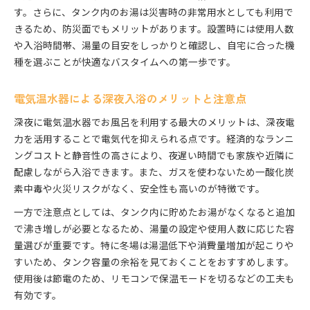
す。さらに、タンク内のお湯は災害時の非常用水としても利用で
きるため、防災面でもメリットがあります。設置時には使用人数
や入浴時間帯、湯量の目安をしっかりと確認し、自宅に合った機
種を選ぶことが快適なバスタイムへの第一歩です。
電気温水器による深夜入浴のメリットと注意点
深夜に電気温水器でお風呂を利用する最大のメリットは、深夜電
力を活用することで電気代を抑えられる点です。経済的なランニ
ングコストと静音性の高さにより、夜遅い時間でも家族や近隣に
配慮しながら入浴できます。また、ガスを使わないため一酸化炭
素中毒や火災リスクがなく、安全性も高いのが特徴です。
一方で注意点としては、タンク内に貯めたお湯がなくなると追加
で沸き増しが必要となるため、湯量の設定や使用人数に応じた容
量選びが重要です。特に冬場は湯温低下や消費量増加が起こりや
すいため、タンク容量の余裕を見ておくことをおすすめします。
使用後は節電のため、リモコンで保温モードを切るなどの工夫も
有効です。