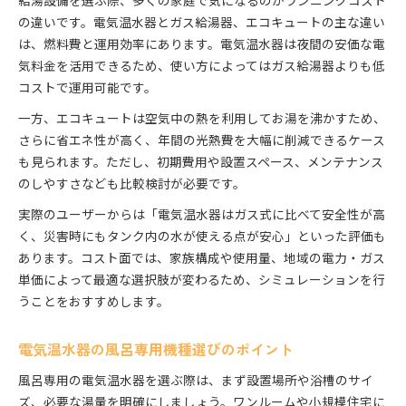
給湯設備を選ぶ際、多くの家庭で気になるのがランニングコスト
の違いです。電気温水器とガス給湯器、エコキュートの主な違い
は、燃料費と運用効率にあります。電気温水器は夜間の安価な電
気料金を活用できるため、使い方によってはガス給湯器よりも低
コストで運用可能です。
一方、エコキュートは空気中の熱を利用してお湯を沸かすため、
さらに省エネ性が高く、年間の光熱費を大幅に削減できるケース
も見られます。ただし、初期費用や設置スペース、メンテナンス
のしやすさなども比較検討が必要です。
実際のユーザーからは「電気温水器はガス式に比べて安全性が高
く、災害時にもタンク内の水が使える点が安心」といった評価も
あります。コスト面では、家族構成や使用量、地域の電力・ガス
単価によって最適な選択肢が変わるため、シミュレーションを行
うことをおすすめします。
電気温水器の風呂専用機種選びのポイント
風呂専用の電気温水器を選ぶ際は、まず設置場所や浴槽のサイ
ズ、必要な湯量を明確にしましょう。ワンルームや小規模住宅に