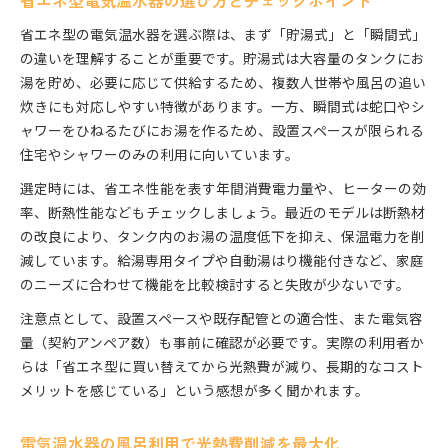
省エネ型電気温水器の選び方とチェックポイント
省エネ型の電気温水器を選ぶ際は、まず「貯湯式」と「瞬間式」
の違いを理解することが重要です。貯湯式は大容量のタンクにお
湯を貯め、必要に応じて供給するため、複数人世帯や風呂の追い
炊きにも対応しやすい特徴があります。一方、瞬間式は蛇口やシ
ャワーをひねるたびにお湯を作るため、設置スペースが限られる
住宅やシャワーのみの利用に向いています。
選定時には、省エネ性能を表す年間消費電力量や、ヒーターの効
率、断熱性能などもチェックしましょう。最近のモデルは断熱材
の改良により、タンク内のお湯の温度低下を抑え、保温電力を削
減しています。給湯専用タイプや自動湯はり機能付きなど、家庭
のニーズに合わせて機能を比較検討すると失敗が少ないです。
注意点として、設置スペースや既存配管との適合性、また電気容
量（契約アンペア数）も事前に確認が必要です。実際の利用者か
らは「省エネ型に買い替えてから光熱費が減り、長期的なコスト
メリットを感じている」という感想が多く聞かれます。
電気温水器の風呂利用で光熱費削減を最大化