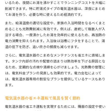
いるため、夜間にお湯を沸かすことでランニングコストを大幅に
お湯が出ない時に役立つ電気温水器の対処策
削減できます。特に貯湯式タイプの電気温水器は、深夜にまとめ
電気温水器のタンク容量を活かしたお湯管理術
てお湯を作り、必要な時に使えるため経済的です。
家族構成別電気温水器風呂の使い方アイデア
また、給湯温度の適切な設定や、家族の入浴時間をなるべくまと
光熱費の削減に効く電気温水器の選び方
めることも光熱費削減に有効です。例えば、連続して複数人が入
電気温水器で風呂の電気代を見直す方法
浴する場合、一度沸かしたお湯を効率的に使えるため、再加熱の
電力消費を抑えられます。入浴後は浴槽にフタをすることで、湯
省エネ型電気温水器の選び方とチェックポイント
温の低下を防ぎ、追い炊きの頻度も減らせます。
電気温水器の風呂利用で光熱費削減を最大化
さらに、電気温水器のこまめなメンテナンスも省エネに直結しま
電気温水器と他給湯器のランニングコスト比較
す。タンク内部の汚れや配管の詰まりは熱効率を下げる原因とな
電気温水器の風呂専用機種選びのポイント
るため、定期的な点検や清掃を心がけましょう。光熱費の管理に
お風呂タイムを彩る電気温水器の機能比較
は、電気料金プランの見直しも効果的です。電力会社によって
電気温水器の風呂追い炊き機能を徹底解説
は、電気温水器専用の割安なプランを提供しているケースもあり
快適入浴のための電気温水器便利機能とは
ます。
電気温水器のシャワーのみ利用時の注意点
電気温水器とエコキュートの機能性比較
電気温水器の省エネ運転で風呂を賢く節約
風呂時間を豊かにする電気温水器機能の選び方
電気温水器の省エネ運転を実現するためには、機器の設定や使い
電気温水器でできるシャワーのみ利用の工夫