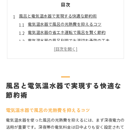
目次
風呂と電気温水器で実現する快適な節約術
電気温水器で風呂の光熱費を抑えるコツ
電気温水器の省エネ運転で風呂を賢く節約
電気温水器の風呂利用でお湯切れ予防の工夫
電気温水器と比較した他給湯器の節約効果
電気温水器で実感する快適な風呂時間の作り方
電気温水器なら深夜入浴も安心の使い方
深夜でも安心な電気温水器の風呂活用法
電気温水器による深夜入浴のメリットと注意点
風呂と電気温水器で実現する快適な
電気温水器で深夜お湯が出ない時の対策
節約術
電気温水器とエコキュート深夜入浴の違い
深夜電力を活かす電気温水器の節約テクニック
電気温水器で風呂の光熱費を抑えるコツ
お湯切れを防ぐ電気温水器活用テクニック
電気温水器を使った風呂の光熱費を抑えるには、まず深夜電力の
電気温水器で風呂のお湯切れを防ぐポイント
活用が重要です。深夜帯の電気料金は日中よりも安く設定されて
電気温水器の湯量調整で快適な風呂生活