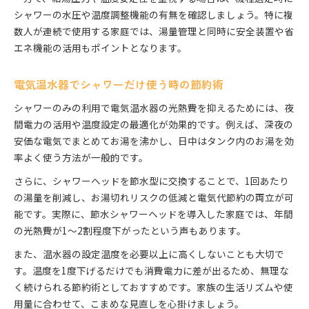
シャワーの水圧や温度調整機能の有無を確認しましょう。特に複
数人が連続で使用する家庭では、湯量管理と同時に安全装置や省
エネ機能の活用もポイントとなります。
電気温水器でシャワーだけ使う時の節約術
シャワーのみの利用で電気温水器の光熱費を抑えるためには、夜
間電力の活用や温度設定の最適化が効果的です。例えば、深夜の
安価な電気でまとめてお湯を沸かし、日中はタンク内のお湯を効
率よく使う方法が一般的です。
さらに、シャワーヘッドを節水型に交換することで、1回あたり
の湯量を削減し、お湯切れリスクの低減と電気代節約の両立が可
能です。実際に、節水シャワーヘッドを導入した家庭では、年間
の光熱費が1～2割程度下がったという声もあります。
また、温水器の設定温度を必要以上に高くしないことも大切で
す。温度を1度下げるだけでも消費電力に差が出るため、無理な
く続けられる節約術としておすすめです。家族の生活リズムや使
用量に合わせて、こまめな見直しを心掛けましょう。