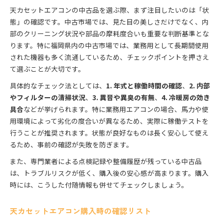
天カセットエアコンの中古品を選ぶ際、まず注目したいのは「状
態」の確認です。中古市場では、見た目の美しさだけでなく、内
部のクリーニング状況や部品の摩耗度合いも重要な判断基準とな
ります。特に福岡県内の中古市場では、業務用として長期間使用
された機器も多く流通しているため、チェックポイントを押さえ
て選ぶことが大切です。
具体的なチェック法としては、
1. 年式と稼働時間の確認
、
2. 内部
やフィルターの清掃状況
、
3. 異音や異臭の有無
、
4. 冷暖房の効き
具合
などが挙げられます。特に業務用エアコンの場合、馬力や使
用環境によって劣化の度合いが異なるため、実際に稼働テストを
行うことが推奨されます。状態が良好なものは長く安心して使え
るため、事前の確認が失敗を防ぎます。
また、専門業者による点検記録や整備履歴が残っている中古品
は、トラブルリスクが低く、購入後の安心感が高まります。購入
時には、こうした付随情報も併せてチェックしましょう。
天カセットエアコン購入時の確認リスト