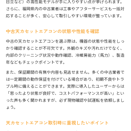
日立など）の高性能モデルが手に入りやすい点が挙げられます。
保証やアフターサービスが充実の選び方
さらに、福岡県内の中古業者は工事やアフターサービスも一括対
天カセットエアコンの保証内容を比較する
応することが多く、安心して取引しやすい環境が整っています。
天カセットエアコン購入時のアフター対応
中古天カセットエアコンの状態や性能を確認
中古天カセットエアコンの安心サポート体制
天カセットエアコンの長期保証付きが安心
中古の天カセットエアコンを選ぶ際は、機器の状態や性能をしっ
アフターサービスが手厚い天カセットエアコン
かり確認することが不可欠です。外観のキズや汚れだけでなく、
内部のクリーニング状況や動作確認、冷暖房能力（馬力）、製造
年などもチェックポイントです。
また、保証期間の有無や内容も見逃せません。多くの中古業者で
は一定期間の動作保証を付けている場合があり、初期不良やトラ
ブル時に備えることができます。実際に導入したユーザーからは
「思ったより状態が良好で、コストパフォーマンスが高い」とい
った声も多く聞かれますが、必ず現物確認や試運転を依頼しまし
ょう。
天カセットエアコン取引時に重視したいポイント