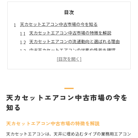
目次
天カセットエアコン中古市場の今を知る
天カセットエアコン中古市場の特徴を解説
天カセットエアコンの流通動向と選ばれる理由
中古天カセットエアコンの状態や性能を確認
天カセットエアコン取引時に重視したいポイント
天カセットエアコン中古品の需要と傾向を探る
コストを抑えて賢く選ぶ天カセットエアコン
天カセットエアコンの賢いコストダウン術
天カセットエアコンを安く導入する工夫とは
天カセットエアコン中古市場の今を
中古天カセットエアコンの価格相場を知る
知る
天カセットエアコン購入で失敗しない選び方
天カセットエアコンの費用比較ポイント解説
天カセットエアコン中古市場の特徴を解説
中古天カセットエアコン導入の安心ポイント
天カセットエアコンは、天井に埋め込むタイプの業務用エアコン
天カセットエアコン導入時の安心材料とは