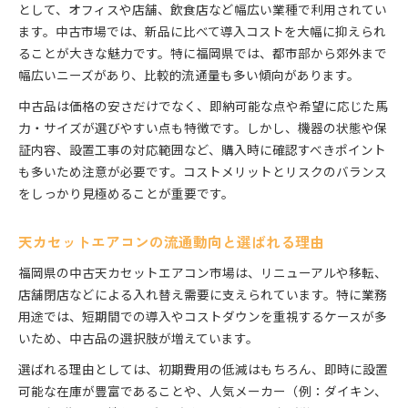
として、オフィスや店舗、飲食店など幅広い業種で利用されてい
中古天カセットエアコン選定時の注意点
ます。中古市場では、新品に比べて導入コストを大幅に抑えられ
天カセットエアコンの保証とサポート体制
ることが大きな魅力です。特に福岡県では、都市部から郊外まで
天カセットエアコンの設置工事で確認すべき点
幅広いニーズがあり、比較的流通量も多い傾向があります。
中古天カセットエアコンの点検項目を解説
中古品は価格の安さだけでなく、即納可能な点や希望に応じた馬
業務用にも人気の天カセットエアコン活用法
力・サイズが選びやすい点も特徴です。しかし、機器の状態や保
天カセットエアコンが業務用に選ばれる理由
証内容、設置工事の対応範囲など、購入時に確認すべきポイント
も多いため注意が必要です。コストメリットとリスクのバランス
業務用天カセットエアコンのメリット解説
をしっかり見極めることが重要です。
天カセットエアコンの省エネ活用ポイント
業務用に最適な天カセットエアコンの選び方
天カセットエアコンの流通動向と選ばれる理由
天カセットエアコンで快適な空間を実現する
福岡県の中古天カセットエアコン市場は、リニューアルや移転、
天カセットエアコン購入時に見極めたい点
店舗閉店などによる入れ替え需要に支えられています。特に業務
天カセットエアコン中古品の状態チェック法
用途では、短期間での導入やコストダウンを重視するケースが多
天カセットエアコン購入時の確認リスト
いため、中古品の選択肢が増えています。
保証付き天カセットエアコンを選ぶコツ
選ばれる理由としては、初期費用の低減はもちろん、即時に設置
天カセットエアコンの設置条件を要確認
可能な在庫が豊富であることや、人気メーカー（例：ダイキン、
中古天カセットエアコンの信頼業者を選ぶ