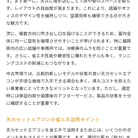
す。まず第一に、天井に埋め込むことで床や壁のスペースを取ら
ず、レイアウトの自由度が高まります。これにより、店舗やオフ
ィスのデザイン性を維持しつつ、空調効率も確保できる点が大き
な魅力です。
次に、複数方向に吹き出し口を設けることができるため、室内全
体に均一に空気を循環させやすいことが挙げられます。特に福岡
県内の広い店舗や事務所では、冷暖房のムラを防ぐことが重要で
す。さらに、省エネ性能や静音性に優れたモデルも多く、ランニ
ングコストの削減にもつながります。
中古市場では、比較的新しいモデルや状態の良い天カセットエア
コンが手頃な価格で入手できる場合も多く、導入コストを抑えた
い事業者にとって大きなメリットとなっています。ただし、選定
時には保証内容や設置後のアフターサービス、製品の状態を十分
に確認することが重要です。
天カセットエアコンの省エネ活用ポイント
天カセットエアコンを省エネで活用するためには、いくつかのポ
イントをおさえることが重要です。まず、適切な馬力（能力）を