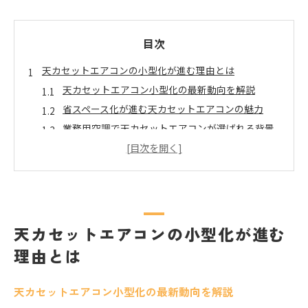
目次
天カセットエアコンの小型化が進む理由とは
天カセットエアコン小型化の最新動向を解説
省スペース化が進む天カセットエアコンの魅力
業務用空調で天カセットエアコンが選ばれる背景
天カセットエアコン小型モデルのメリットに注目
設置場所を選ばない天カセットエアコンの特長
天カセットエアコンの省エネ性と小型化の関係
業務用空調に最適な3馬力モデル徹底解説
天カセットエアコン3馬力モデルの選び方ガイド
天カセットエアコンの小型化が進む
業務用空調で人気の3馬力天カセエアコン性能比較
理由とは
3馬力天カセットエアコンの導入メリットとは
天カセットエアコン3馬力の省エネポイント紹介
天カセットエアコン小型化の最新動向を解説
業務用3馬力エアコンの配管サイズと設置条件