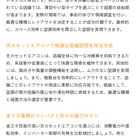
トモデルが有効です。例えば、梁や天井裏の配管スペースが限ら
れている店舗では、薄型や小型タイプを選ぶことで設置の自由度
が高まります。実際の現場では、事前の採寸や現場調査を行い、
最適な機種とレイアウトを決定することが成功の鍵です。最終的
に、スペース効率と空調効率を両立した空間を実現できます。
天カセットエアコンで快適な店舗空間を作る方法
天カセットエアコンは、店舗全体に均一な冷暖房を供給できるた
め、来店客や従業員にとって快適な環境を維持できます。具体的
には、風向きや風量の調整機能を活用し、ムラのない空調を実現
しましょう。また、複数台を効率的にレイアウトすることで、店
舗ごとのレイアウトや用途に柔軟に対応可能です。結論として、
空調の質が店舗の居心地や滞在時間に直結するため、最適な機種
と設置方法の選定が重要です。
省エネ重視のコンパクト天カセ選びのコツ
省エネ性能の高い天カセットエアコンを選ぶには、消費電力や運
転効率、インバーター制御の有無を比較検討しましょう。例え