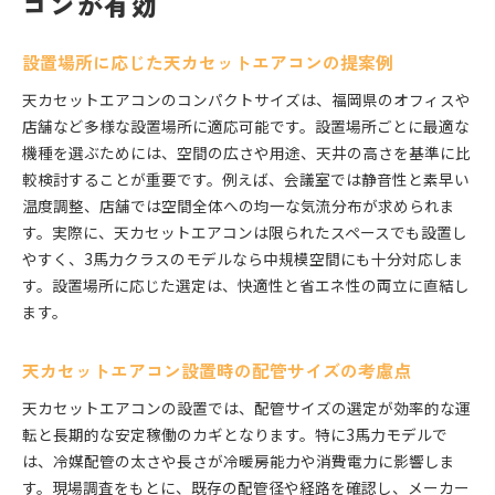
コンが有効
設置場所に応じた天カセットエアコンの提案例
天カセットエアコンのコンパクトサイズは、福岡県のオフィスや
店舗など多様な設置場所に適応可能です。設置場所ごとに最適な
機種を選ぶためには、空間の広さや用途、天井の高さを基準に比
較検討することが重要です。例えば、会議室では静音性と素早い
温度調整、店舗では空間全体への均一な気流分布が求められま
す。実際に、天カセットエアコンは限られたスペースでも設置し
やすく、3馬力クラスのモデルなら中規模空間にも十分対応しま
す。設置場所に応じた選定は、快適性と省エネ性の両立に直結し
ます。
天カセットエアコン設置時の配管サイズの考慮点
天カセットエアコンの設置では、配管サイズの選定が効率的な運
転と長期的な安定稼働のカギとなります。特に3馬力モデルで
は、冷媒配管の太さや長さが冷暖房能力や消費電力に影響しま
す。現場調査をもとに、既存の配管径や経路を確認し、メーカー