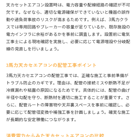
天カセットエアコン設置時は、電力容量や配線経路の確認が不可
欠です。なぜなら、適切な電源確保ができていないと機器の誤作
動や過負荷事故のリスクが高まるためです。例えば、3馬力クラ
スでは専用回路やブレーカーの容量が足りているか、既存施設の
電力インフラに余裕があるかを事前に調査します。設置前に電気
工事士による現地確認を実施し、必要に応じて電源増設や分岐配
線の見直しを行いましょう。
3馬力天カセエアコンの配管工事ポイント
3馬力天カセエアコンの配管工事では、正確な施工と事前準備が
トラブル防止のカギです。理由は、配管の接続ミスや断熱不足が
冷媒漏れや結露の原因になるためです。具体的には、配管の曲げ
半径や勾配を守り、断熱材を適切に施工することが重要です。さ
らに、配管ルートの障害物や天井裏スペースを事前に確認し、必
要に応じて配管径変換や補強工事を計画しましょう。確実な施工
が長期的な安定稼働につながります。
消費電力からみた天カセットエアコンの比較