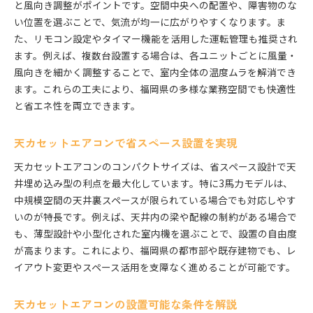
と風向き調整がポイントです。空間中央への配置や、障害物のな
い位置を選ぶことで、気流が均一に広がりやすくなります。ま
た、リモコン設定やタイマー機能を活用した運転管理も推奨され
ます。例えば、複数台設置する場合は、各ユニットごとに風量・
風向きを細かく調整することで、室内全体の温度ムラを解消でき
ます。これらの工夫により、福岡県の多様な業務空間でも快適性
と省エネ性を両立できます。
天カセットエアコンで省スペース設置を実現
天カセットエアコンのコンパクトサイズは、省スペース設計で天
井埋め込み型の利点を最大化しています。特に3馬力モデルは、
中規模空間の天井裏スペースが限られている場合でも対応しやす
いのが特長です。例えば、天井内の梁や配線の制約がある場合で
も、薄型設計や小型化された室内機を選ぶことで、設置の自由度
が高まります。これにより、福岡県の都市部や既存建物でも、レ
イアウト変更やスペース活用を支障なく進めることが可能です。
天カセットエアコンの設置可能な条件を解説