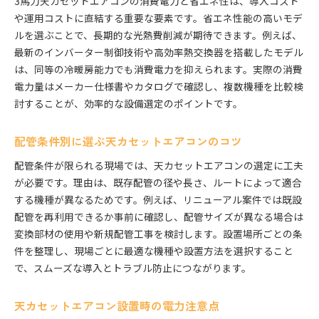
3馬力天カセットエアコンの消費電力と省エネ性は、導入コスト
や運用コストに直結する重要な要素です。省エネ性能の高いモデ
ルを選ぶことで、長期的な光熱費削減が期待できます。例えば、
最新のインバーター制御技術や高効率熱交換器を搭載したモデル
は、同等の冷暖房能力でも消費電力を抑えられます。実際の消費
電力量はメーカー仕様書やカタログで確認し、複数機種を比較検
討することが、効率的な設備選定のポイントです。
配管条件別に選ぶ天カセットエアコンのコツ
配管条件が限られる現場では、天カセットエアコンの選定に工夫
が必要です。理由は、既存配管の径や長さ、ルートによって適合
する機種が異なるためです。例えば、リニューアル案件では既設
配管を再利用できるか事前に確認し、配管サイズが異なる場合は
変換部材の使用や新規配管工事を検討します。設置場所ごとの条
件を整理し、現場ごとに最適な機種や設置方法を選択すること
で、スムーズな導入とトラブル防止につながります。
天カセットエアコン設置時の電力注意点