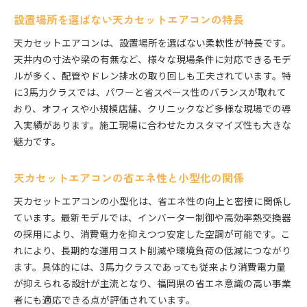
天カセットエアコンの配管サイズ選定ガイド
設置場所を選ばない天カセットエアコンの特長
3馬力エアコンの消費電力と省エネ性検証
天カセットエアコンは、設置場所を選ばない柔軟性が特長です。
配管条件別に選ぶ天カセットエアコンのコツ
天井内の寸法や梁の有無など、様々な現場条件に対応できるモデ
天カセットエアコン設置時の電力注意点
ルが多く、配管やドレン排水の取り回しも工夫されています。特
3馬力天カセエアコンの配管工事ポイント
に3馬力クラスでは、パワーと省スペース性のバランスが取れて
消費電力からみた天カセットエアコンの比較
おり、オフィスや小規模店舗、クリニックなど多様な現場での導
快適空間実現へ天カセ選定の最新動向まとめ
入実績があります。施工現場に合わせたカスタマイズ性も大きな
魅力です。
天カセットエアコン選定で快適な業務空間を実現
3馬力天カセの最新トレンドと選び方解説
天カセットエアコンの省エネ性と小型化の関係
天カセットエアコンの最新省エネ機能動向
店舗・オフィス向け天カセ選定の実践事例
天カセットエアコンの小型化は、省エネ性の向上と密接に関係し
ています。最新モデルでは、インバーター制御や高効率熱交換器
天カセットエアコンでコストも快適性も両立
の採用により、消費電力を抑えつつ安定した空調が可能です。こ
天カセットエアコン選びのこれからのポイント
れにより、長期的な運用コスト削減や環境負荷の低減につながり
ます。具体的には、3馬力クラスであっても従来より消費電力量
が抑えられる設計が主流となり、福岡県の省エネ意識の高い事業
者にも適応できる点が評価されています。