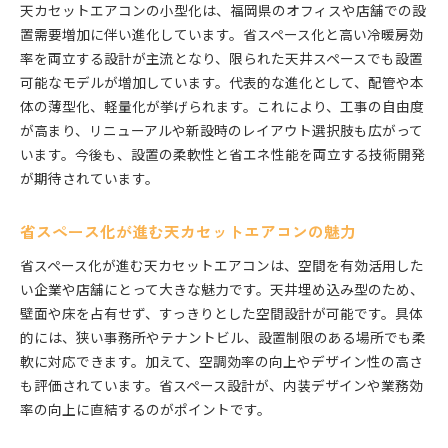
天カセットエアコンの小型化は、福岡県のオフィスや店舗での設
天カセットエアコン3馬力モデルの最新機能解説
置需要増加に伴い進化しています。省スペース化と高い冷暖房効
空間効率を高めるコンパクト天カセの選び方
率を両立する設計が主流となり、限られた天井スペースでも設置
天カセットエアコンで実現する空間効率アップ術
可能なモデルが増加しています。代表的な進化として、配管や本
コンパクト天カセエアコンの選定ポイント総まと
体の薄型化、軽量化が挙げられます。これにより、工事の自由度
め
が高まり、リニューアルや新設時のレイアウト選択肢も広がって
います。今後も、設置の柔軟性と省エネ性能を両立する技術開発
設置スペースに合わせた天カセットエアコン活用
が期待されています。
法
天カセットエアコンで快適な店舗空間を作る方法
省スペース化が進む天カセットエアコンの魅力
省エネ重視のコンパクト天カセ選びのコツ
天カセットエアコン新型モデルの特徴と選び方
省スペース化が進む天カセットエアコンは、空間を有効活用した
い企業や店舗にとって大きな魅力です。天井埋め込み型のため、
設置場所に悩むなら天カセットエアコンが有効
壁面や床を占有せず、すっきりとした空間設計が可能です。具体
設置場所に応じた天カセットエアコンの提案例
的には、狭い事務所やテナントビル、設置制限のある場所でも柔
天カセットエアコン設置時の配管サイズの考慮点
軟に対応できます。加えて、空調効率の向上やデザイン性の高さ
限られた天井スペースでの天カセ設置ポイント
も評価されています。省スペース設計が、内装デザインや業務効
快適性を高める天カセットエアコンの設置術
率の向上に直結するのがポイントです。
天カセットエアコンで省スペース設置を実現