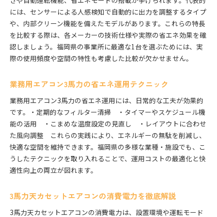
さや自動運転機能、省エネモードの搭載が挙げられます。代表的
には、センサーによる人感検知で自動的に出力を調整するタイプ
や、内部クリーン機能を備えたモデルがあります。これらの特長
を比較する際は、各メーカーの技術仕様や実際の省エネ効果を確
認しましょう。福岡県の事業所に最適な1台を選ぶためには、実
際の使用頻度や空間の特性も考慮した比較が欠かせません。
業務用エアコン3馬力の省エネ運用テクニック
業務用エアコン3馬力の省エネ運用には、日常的な工夫が効果的
です。・定期的なフィルター清掃 ・タイマーやスケジュール機
能の活用 ・こまめな温度設定の見直し ・レイアウトに合わせ
た風向調整 これらの実践により、エネルギーの無駄を削減し、
快適な空間を維持できます。福岡県の多様な業種・施設でも、こ
うしたテクニックを取り入れることで、運用コストの最適化と快
適性向上の両立が図れます。
3馬力天カセットエアコンの消費電力を徹底解説
3馬力天カセットエアコンの消費電力は、設置環境や運転モード