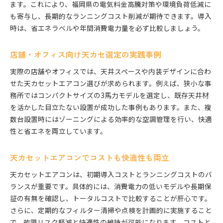
ます。これにより、福岡県の電気料金高騰対策や環境負荷低減に
も寄与し、長期的なランニングコスト削減が期待できます。導入
時は、省エネラベルや年間消費電力量を必ず比較しましょう。
店舗・オフィス向け天カセ選定の実践事例
実際の店舗やオフィスでは、天井スペースや内装デザインに合わ
せた天カセットエアコン選びが求められます。例えば、狭小な事
務所ではコンパクトサイズの3馬力モデルを選定し、既存天井材
を活かした目立たない設置が成功した事例もあります。また、複
数台設置時にはゾーニングによる効率的な空調管理を行い、快適
性と省エネを両立しています。
天カセットエアコンでコストも快適性も両立
天カセットエアコンは、初期導入コストとランニングコストのバ
ランスが重要です。具体的には、消費電力の低いモデルや長期保
証の有無を確認し、トータルコストで比較することが肝心です。
さらに、定期的なフィルター清掃や点検を計画的に実施すること
で、故障リスク軽減と快適性の維持が可能になります。コストと