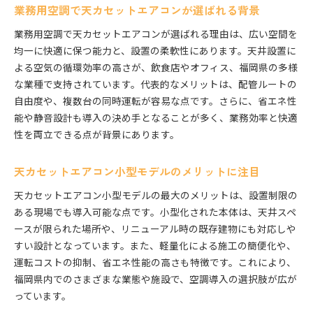
天カセットエアコンの設置可能な条件を解説
業務用空調で天カセットエアコンが選ばれる背景
省エネ性能で注目される3馬力天カセの特徴
業務用空調で天カセットエアコンが選ばれる理由は、広い空間を
天カセットエアコン3馬力の省エネ技術を紹介
均一に快適に保つ能力と、設置の柔軟性にあります。天井設置に
消費電力から見る3馬力天カセの選び方
よる空気の循環効率の高さが、飲食店やオフィス、福岡県の多様
な業種で支持されています。代表的なメリットは、配管ルートの
省エネ性が高い天カセットエアコンの特長比較
自由度や、複数台の同時運転が容易な点です。さらに、省エネ性
業務用エアコン3馬力の省エネ運用テクニック
能や静音設計も導入の決め手となることが多く、業務効率と快適
3馬力天カセットエアコンの消費電力を徹底解説
性を両立できる点が背景にあります。
天カセットエアコン省エネ性能の見極め方
エアコン3馬力は何畳用に最適か徹底検証
天カセットエアコン小型モデルのメリットに注目
天カセットエアコン3馬力の適用畳数を解説
天カセットエアコン小型モデルの最大のメリットは、設置制限の
3馬力天カセエアコンの広さ目安を知ろう
ある現場でも導入可能な点です。小型化された本体は、天井スペ
業務用エアコン3馬力の最適な使用空間とは
ースが限られた場所や、リニューアル時の既存建物にも対応しや
天カセットエアコン3馬力の対応面積の選び方
すい設計となっています。また、軽量化による施工の簡便化や、
広さに合った天カセットエアコンの活用方法
運転コストの抑制、省エネ性能の高さも特徴です。これにより、
福岡県内でのさまざまな業態や施設で、空調導入の選択肢が広が
3馬力エアコンで快適空間をつくるポイント
っています。
配管サイズや消費電力のポイントを解説