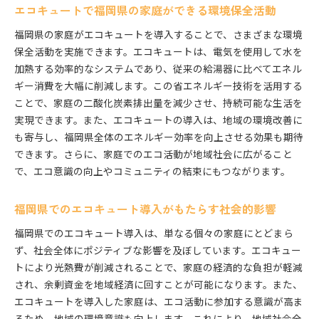
エコキュートで福岡県の家庭ができる環境保全活動
福岡県の家庭がエコキュートを導入することで、さまざまな環境
保全活動を実施できます。エコキュートは、電気を使用して水を
加熱する効率的なシステムであり、従来の給湯器に比べてエネル
ギー消費を大幅に削減します。この省エネルギー技術を活用する
ことで、家庭の二酸化炭素排出量を減少させ、持続可能な生活を
実現できます。また、エコキュートの導入は、地域の環境改善に
も寄与し、福岡県全体のエネルギー効率を向上させる効果も期待
できます。さらに、家庭でのエコ活動が地域社会に広がること
で、エコ意識の向上やコミュニティの結束にもつながります。
福岡県でのエコキュート導入がもたらす社会的影響
福岡県でのエコキュート導入は、単なる個々の家庭にとどまら
ず、社会全体にポジティブな影響を及ぼしています。エコキュー
トにより光熱費が削減されることで、家庭の経済的な負担が軽減
され、余剰資金を地域経済に回すことが可能になります。また、
エコキュートを導入した家庭は、エコ活動に参加する意識が高ま
るため、地域の環境意識も向上します。これにより、地域社会全