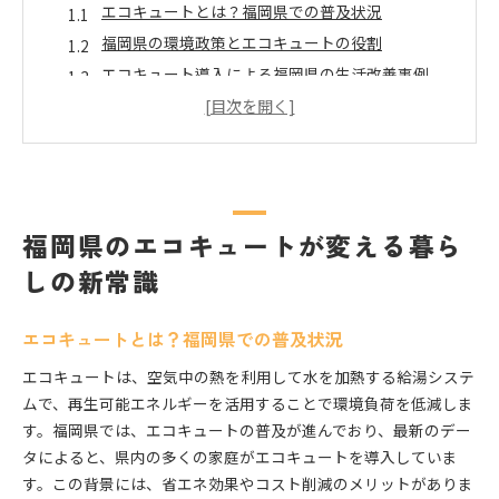
エコキュートとは？福岡県での普及状況
福岡県の環境政策とエコキュートの役割
エコキュート導入による福岡県の生活改善事例
エコキュートで実現する福岡県のエネルギー効率
化
福岡県におけるエコキュートの普及と住民の声
福岡県でエコキュートを選ぶ際のポイント
エコキュートを最大限に活用するための福岡県内の最
福岡県のエコキュートが変える暮ら
新事例
しの新常識
福岡県内で注目のエコキュート活用事例
エコキュート導入後の光熱費削減効果
エコキュートとは？福岡県での普及状況
福岡県の住宅事情に適したエコキュート選び
エコキュートは、空気中の熱を利用して水を加熱する給湯システ
地域密着型のエコキュートサービスの展開
ムで、再生可能エネルギーを活用することで環境負荷を低減しま
福岡県でエコキュートを導入する際のコスト比較
す。福岡県では、エコキュートの普及が進んでおり、最新のデー
エコキュート導入で福岡県に貢献する方法
タによると、県内の多くの家庭がエコキュートを導入していま
ゼロエミッションライフを目指す福岡県住民へのエコ
す。この背景には、省エネ効果やコスト削減のメリットがありま
キュート活用法