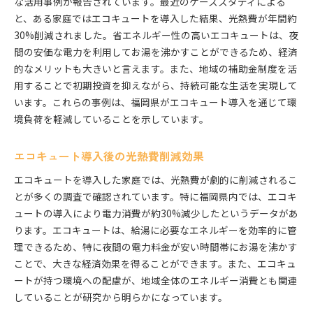
な活用事例が報告されています。最近のケーススタディによる
と、ある家庭ではエコキュートを導入した結果、光熱費が年間約
30%削減されました。省エネルギー性の高いエコキュートは、夜
間の安価な電力を利用してお湯を沸かすことができるため、経済
的なメリットも大きいと言えます。また、地域の補助金制度を活
用することで初期投資を抑えながら、持続可能な生活を実現して
います。これらの事例は、福岡県がエコキュート導入を通じて環
境負荷を軽減していることを示しています。
エコキュート導入後の光熱費削減効果
エコキュートを導入した家庭では、光熱費が劇的に削減されるこ
とが多くの調査で確認されています。特に福岡県内では、エコキ
ュートの導入により電力消費が約30%減少したというデータがあ
ります。エコキュートは、給湯に必要なエネルギーを効率的に管
理できるため、特に夜間の電力料金が安い時間帯にお湯を沸かす
ことで、大きな経済効果を得ることができます。また、エコキュ
ートが持つ環境への配慮が、地域全体のエネルギー消費とも関連
していることが研究から明らかになっています。