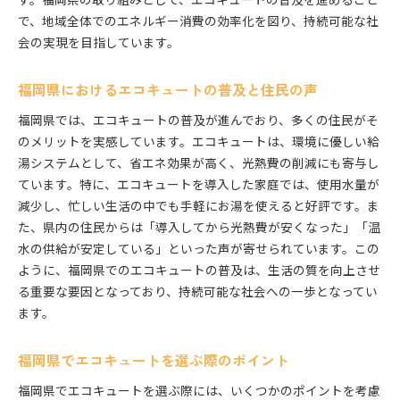
福岡県でのエコキュート新技術の導入事例
で、地域全体でのエネルギー消費の効率化を図り、持続可能な社
会の実現を目指しています。
福岡県でのエコキュート普及の未来予想
福岡県でのエコキュート活用事例から学ぶ持続可能な
福岡県におけるエコキュートの普及と住民の声
生活
福岡県内のエコキュート活用成功事例
福岡県では、エコキュートの普及が進んでおり、多くの住民がそ
のメリットを実感しています。エコキュートは、環境に優しい給
エコキュート活用で得られた福岡県の具体的な成
湯システムとして、省エネ効果が高く、光熱費の削減にも寄与し
果
ています。特に、エコキュートを導入した家庭では、使用水量が
福岡県でのエコキュート活用がもたらす経済効果
減少し、忙しい生活の中でも手軽にお湯を使えると好評です。ま
エコキュート利用で福岡県の住民が得た新たな生
た、県内の住民からは「導入してから光熱費が安くなった」「温
活習慣
水の供給が安定している」といった声が寄せられています。この
福岡県におけるエコキュートの効果的な活用法
ように、福岡県でのエコキュートの普及は、生活の質を向上させ
福岡県でのエコキュートの成功要因を探る
る重要な要因となっており、持続可能な社会への一歩となってい
エコキュートで福岡県の未来と環境を守る新しいアプ
ます。
ローチ
エコキュート導入で福岡県が目指す未来像
福岡県でエコキュートを選ぶ際のポイント
福岡県の未来を支えるエコキュートの役割
福岡県でエコキュートを選ぶ際には、いくつかのポイントを考慮