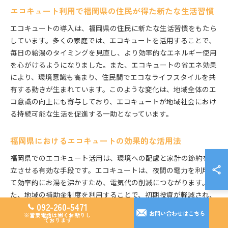
エコキュート利用で福岡県の住民が得た新たな生活習慣
エコキュートの導入は、福岡県の住民に新たな生活習慣をもたら
しています。多くの家庭では、エコキュートを活用することで、
毎日の給湯のタイミングを見直し、より効率的なエネルギー使用
を心がけるようになりました。また、エコキュートの省エネ効果
により、環境意識も高まり、住民間でエコなライフスタイルを共
有する動きが生まれています。このような変化は、地域全体のエ
コ意識の向上にも寄与しており、エコキュートが地域社会におけ
る持続可能な生活を促進する一助となっています。
福岡県におけるエコキュートの効果的な活用法
福岡県でのエコキュート活用は、環境への配慮と家計の節約を両
立させる有効な手段です。エコキュートは、夜間の電力を利用し
て効率的にお湯を沸かすため、電気代の削減につながります。ま
た、地域の補助金制度を利用することで、初期投資が軽減され、
092-260-5471
導入が進んでいます。実際に、エコキュートを導入した家庭から
お問い合わせはこちら
※営業電話は固くお断りし
は、光熱費が30%削減されたとの報告もあり、家計に大きな影響
ております