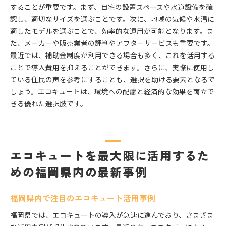
エコキュートで福岡県の地球温暖化対策を推進
することが重要です。まず、自宅の設置スペースや水道設備を確
エコキュートの革新で福岡県の環境を守る
認し、適切なサイズを選ぶことです。次に、地域の気候や水温に
適したモデルを選ぶことで、効率的な運用が可能となります。ま
福岡県の持続可能な未来をエコキュートで支える
た、メーカーや販売業者の評判やアフターサービスも重要です。
エコキュートを核にした福岡県の新しい環境政策
最近では、補助金制度が利用できる場合も多く、これを活用する
ことで導入費用を抑えることができます。さらに、実際に使用し
ている住民の声を参考にすることも、選択を助ける要素となるで
しょう。エコキュートは、環境への配慮と経済的な効果を両立で
きる優れた選択肢です。
エコキュートを最大限に活用するた
めの福岡県内の最新事例
福岡県内で注目のエコキュート活用事例
福岡県では、エコキュートの導入が急速に進んでおり、さまざま