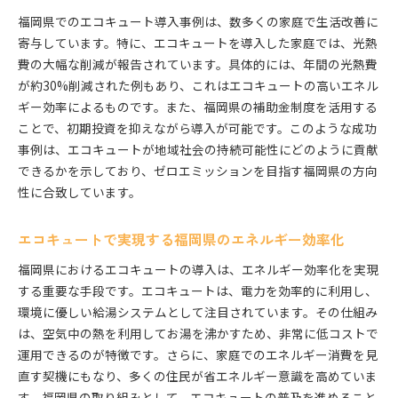
福岡県のエコキュート導入で実現する環境に優しい暮
福岡県でのエコキュート導入事例は、数多くの家庭で生活改善に
らし
寄与しています。特に、エコキュートを導入した家庭では、光熱
エコキュート導入による福岡県の環境改善
費の大幅な削減が報告されています。具体的には、年間の光熱費
福岡県でのエコキュート利用者の声
が約30%削減された例もあり、これはエコキュートの高いエネル
ギー効率によるものです。また、福岡県の補助金制度を活用する
エコキュートで福岡県の家庭ができる環境保全活
ことで、初期投資を抑えながら導入が可能です。このような成功
動
事例は、エコキュートが地域社会の持続可能性にどのように貢献
福岡県でのエコキュート導入がもたらす社会的影
できるかを示しており、ゼロエミッションを目指す福岡県の方向
響
性に合致しています。
エコキュート導入で実現する福岡県のサステナブ
ル生活
エコキュートで実現する福岡県のエネルギー効率化
エコキュートが福岡県の未来に与える影響
福岡県におけるエコキュートの導入は、エネルギー効率化を実現
エコキュートのトレンドを押さえて福岡県で持続可能
する重要な手段です。エコキュートは、電力を効率的に利用し、
な生活へ
環境に優しい給湯システムとして注目されています。その仕組み
福岡県で注目される最新のエコキュートトレンド
は、空気中の熱を利用してお湯を沸かすため、非常に低コストで
エコキュートと再生可能エネルギーの組み合わせ
運用できるのが特徴です。さらに、家庭でのエネルギー消費を見
福岡県でのエコキュート関連のイベント情報
直す契機にもなり、多くの住民が省エネルギー意識を高めていま
エコキュート導入による福岡県の省エネ効果
す。福岡県の取り組みとして、エコキュートの普及を進めること