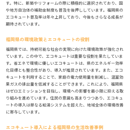
す。特に、新築やリフォームの際に積極的に選択されており、国
福岡県住民が選ぶエコキュートの種類
や地方自治体の補助金制度も普及を後押ししています。福岡県の
エコキュートで実現する福岡県のゼロエミッショ
エコキュート普及率は年々上昇しており、今後もさらなる成長が
ン生活
期待されています。
福岡県でのエコキュート活用法とその効果
福岡県の環境政策とエコキュートの役割
エコキュート活用で福岡県の環境保護に貢献
福岡県でのエコキュート利用のメリットとデメリ
福岡県では、持続可能な社会の実現に向けた環境政策が強化され
ット
ています。この中で、エコキュートは重要な役割を果たしていま
福岡県におけるエコキュートの持続可能な利用法
す。省エネで環境に優しいエコキュートは、県のエネルギー効率
化目標とも整合性があり、導入が推奨されています。また、エコ
エコキュートの仕組みと福岡県での導入のメリットを
キュートを利用することで、家庭の電力使用量を削減し、温室効
探る
果ガスの排出量を低減することができます。これにより、福岡県
エコキュートの基本的な仕組みと特徴
はゼロエミッションを目指し、環境への影響を最小限に抑える取
福岡県でエコキュートを導入するメリット
り組みを進めています。住民の意識も高まりつつあり、エコキュ
エコキュートの効率を最大化する方法
ートの導入は単なる給湯システムを超えた、地域全体の環境改善
福岡県の気候に適したエコキュートの選び方
に寄与しています。
エコキュート導入で福岡県の家庭が得るメリット
エコキュートで福岡県のライフスタイルを変える
エコキュート導入による福岡県の生活改善事例