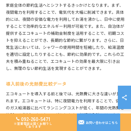
家庭全体の節約生活へとシフトするきっかけとなります。まず、
夜間電力を利用することで、電気代を大幅に削減できます。具体
的には、夜間の安価な電力を利用してお湯を沸かし、日中に使用
することで効率的なエネルギー利用が可能です。また、自治体が
提供するエコキュートの補助金制度を活用することで、初期コス
トを抑えることができ、長期的な節約に繋がります。さらに、日
常生活においては、シャワーの使用時間を短縮したり、給湯温度
を適切に設定したりすることも、節約に効果的です。これらの工
夫を積み重ねることで、エコキュートの効果を最大限に引き出
し、無理のない節約生活を実現することができます。
導入前後の光熱費比較データ
エコキュートを導入する前と後では、光熱費に大きな違いが見ら
れます。エコキュートは、特に夜間電力を利用することで、従来
のガス給湯器に比べてランニングコストが低く、年間の光熱費を
約30％も削減できるケースがあります。初期導入時には、少々の
092-260-5471
コストがかかりますが、福岡県ではエコキュートの導入を支援す
お問い合わせはこちら
※営業電話は固くお断りし
ております
る補助金制度が充実しており、これを利用することで初期費用の