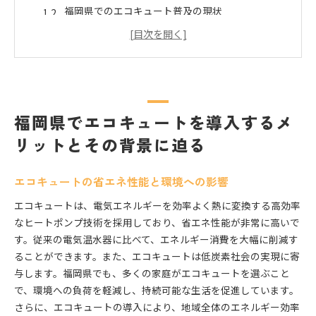
福岡県でのエコキュート普及の現状
電気代節約とエコキュートの関係性
エコキュートの長期的な節約効果
福岡県の気候特性がもたらすエコキュートの効率
性
エコキュート導入における地域社会への貢献
福岡県でエコキュートを導入するメ
エコキュート導入で節約を実現するための具体的なス
リットとその背景に迫る
テップ
初期費用を抑えるための見積もり方法
エコキュートの省エネ性能と環境への影響
導入前に確認すべきエコキュートの仕様
専門業者を選ぶ際のポイント
エコキュートは、電気エネルギーを効率よく熱に変換する高効率
なヒートポンプ技術を採用しており、省エネ性能が非常に高いで
設置後のメンテナンスと運用のコツ
す。従来の電気温水器に比べて、エネルギー消費を大幅に削減す
省エネ効果を最大化する使用方法
ることができます。また、エコキュートは低炭素社会の実現に寄
導入後の電気代削減の実際のデータ
与します。福岡県でも、多くの家庭がエコキュートを選ぶこと
国や自治体の補助金制度を最大限に利用してエコキュ
で、環境への負荷を軽減し、持続可能な生活を促進しています。
ートを設置
さらに、エコキュートの導入により、地域全体のエネルギー効率