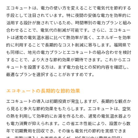
エコキュートは、電力の使い方を変えることで電気代を節約する
施工業者の選び方と依頼の流れ
手段として注目されています。特に夜間の安価な電力を効率的に
設置後の稼働テストと結果確認
活用する設計が施されているため、時間帯別の電力プランと組み
設置後の初期不良を防ぐ方法
合わせることで、電気代の削減が可能です。さらに、エコキュー
エコキュート設置に関するトラブル事例と対策
トは通常の電気温水器に比べて熱効率が高く、エネルギーを効率
福岡県のエコキュート設置を成功させるための実践ガ
的に利用することで長期的なコスト削減に寄与します。福岡県で
イド
も同様に、地元の電力プランとエコキュートの組み合わせを検討
地域のエコキュート利用者の体験談
することで、より大きな節約効果が期待できます。これからエコ
キュートを設置する方は、まず電力会社との契約内容を確認し、
成功事例に学ぶ設置のコツ
最適なプランを選択することがおすすめです。
費用を抑えるためのDIY可能な部分
地域特性を活かしたエコキュート活用法
エコキュートの長期的な節約効果
設置後のトラブルシューティング
エコキュートの導入は初期投資が発生しますが、長期的な観点か
エコキュートの保険加入のメリット
ら見ると多大な節約効果をもたらします。エコキュートは、空気
エコキュート導入で一歩先行く節約術とその効果
の熱を利用して効率的にお湯を作るため、通常の電気温水器より
エコキュート利用で得られる年間の節約額
も電力消費が抑えられます。この省エネ性能により、設置から数
他の省エネ機器との組み合わせ効果
年で初期費用を回収でき、その後も電気代の節約を実感できま
節約生活を実現するための家庭での工夫