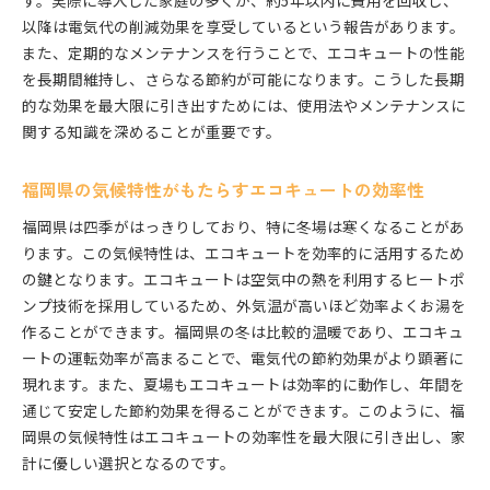
す。実際に導入した家庭の多くが、約5年以内に費用を回収し、
導入前後の光熱費比較データ
以降は電気代の削減効果を享受しているという報告があります。
また、定期的なメンテナンスを行うことで、エコキュートの性能
エコキュートの性能を引き出す活用術
を長期間維持し、さらなる節約が可能になります。こうした長期
導入後のライフスタイルの変化と満足度
的な効果を最大限に引き出すためには、使用法やメンテナンスに
福岡県でのエコキュート補助金を活用した賢い節約生
関する知識を深めることが重要です。
活
補助金活用で実現する経済的な設置方法
福岡県の気候特性がもたらすエコキュートの効率性
福岡県のエコキュート補助金の申請体験談
福岡県は四季がはっきりしており、特に冬場は寒くなることがあ
補助金以外の節約テクニック
ります。この気候特性は、エコキュートを効率的に活用するため
地域特有の補助金制度を活用する方法
の鍵となります。エコキュートは空気中の熱を利用するヒートポ
エコキュート導入で得られる長期的な経済効果
ンプ技術を採用しているため、外気温が高いほど効率よくお湯を
補助金終了後の節約生活の維持方法
作ることができます。福岡県の冬は比較的温暖であり、エコキュ
ートの運転効率が高まることで、電気代の節約効果がより顕著に
現れます。また、夏場もエコキュートは効率的に動作し、年間を
通じて安定した節約効果を得ることができます。このように、福
岡県の気候特性はエコキュートの効率性を最大限に引き出し、家
計に優しい選択となるのです。