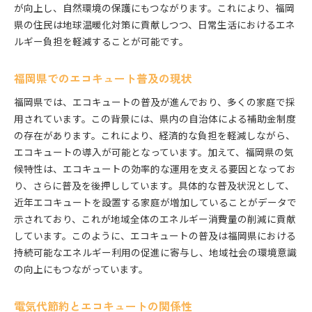
福岡県のエコキュート向け補助金の種類
が向上し、自然環境の保護にもつながります。これにより、福岡
補助金申請の流れと注意点
県の住民は地球温暖化対策に貢献しつつ、日常生活におけるエネ
ルギー負担を軽減することが可能です。
国の補助金制度との併用でさらにお得に
申請書類準備の手軽な方法
福岡県でのエコキュート普及の現状
補助金を利用した導入事例とその効果
補助金制度の最新情報を入手する方法
福岡県では、エコキュートの普及が進んでおり、多くの家庭で採
用されています。この背景には、県内の自治体による補助金制度
エコキュートの選び方で変わる節約生活の始め方
の存在があります。これにより、経済的な負担を軽減しながら、
家庭に最適なエコキュートの選択基準
エコキュートの導入が可能となっています。加えて、福岡県の気
メーカーごとの特徴と性能比較
候特性は、エコキュートの効率的な運用を支える要因となってお
設置場所に応じた機種選びのポイント
り、さらに普及を後押ししています。具体的な普及状況として、
エコキュートの寿命と交換タイミング
近年エコキュートを設置する家庭が増加していることがデータで
ランニングコストを抑えるための選び方
示されており、これが地域全体のエネルギー消費量の削減に貢献
しています。このように、エコキュートの普及は福岡県における
利用者の声から見るおすすめのエコキュート
持続可能なエネルギー利用の促進に寄与し、地域社会の環境意識
エコキュート設置の流れと福岡県で知っておきたいポ
の向上にもつながっています。
イント
設置前に準備すべきこととその手順
電気代節約とエコキュートの関係性
福岡県特有の設置上の注意点