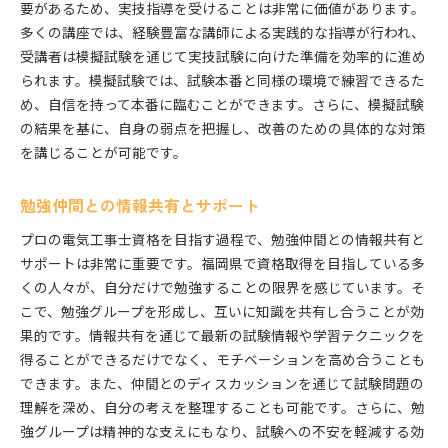
要があるため、実技指導を受けることは非常に価値があります。
多くの講座では、経験豊富な講師による実践的な指導が行われ、
受講者は模擬試験を通じて実技試験に向けた準備を効率的に進め
られます。模擬試験では、試験本番と同様の環境で練習できるた
め、自信を持って本番に臨むことができます。さらに、模擬試験
の結果を基に、自身の弱点を把握し、改善のための具体的な対策
を講じることが可能です。
勉強仲間との情報共有とサポート
プロの電気工事士資格を目指す過程で、勉強仲間との情報共有と
サポートは非常に重要です。福岡県で資格取得を目指している多
くの人々が、自分だけで勉強することの限界を感じています。そ
こで、勉強グループを形成し、互いに知識を共有し合うことが効
果的です。情報共有を通じて最新の試験情報や学習テクニックを
得ることができるだけでなく、モチベーションを高め合うことも
できます。また、仲間とのディスカッションを通じて試験問題の
理解を深め、自分の考えを整理することも可能です。さらに、勉
強グループは精神的な支えにもなり、試験への不安を軽減する効