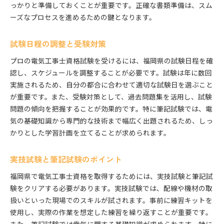
初級者向けの入門コース
っかりと準備しておくことが重要です。正確な書類準備は、スム
資格取得までのスケジュール管理
ーズなプロセスを進めるための鍵となります。
実技指導と模擬試験の重要性
試験日程の調整と受験対策
勉強仲間との情報共有とサポート
資格取得に役立つオンラインリソース
プロの電気工事士資格試験を受けるには、福岡県の試験日程を確
地方自治体から提供されるサポート
認し、スケジュールを調整することが必要です。試験は年に数回
実施されるため、自分の都合に合わせて適切な試験日を選ぶこと
資格取得で広がる！プロの電気工事士としてのキャリ
が重要です。また、受験対策として、過去問題集を活用し、試験
アパス
問題の傾向を把握することが効果的です。特に筆記試験では、電
電気工事士資格を活かした転職例
気の基礎知識から専門的な技術まで幅広く出題されるため、しっ
独立開業のステップと成功の秘訣
かりとした学習計画を立てることが求められます。
電気工事士としての専門分野の拡大
他の資格との組み合わせで得られるメリット
実技試験と筆記試験のポイント
長期的なキャリアプランの構築法
福岡県で電気工事士資格を取得するためには、実技試験と筆記試
プロネットワークの拡充と活用
験をクリアする必要があります。実技試験では、配線や機材の取
電気工事士資格取得で目指すプロの道と成功事例
扱いといった現場でのスキルが試されます。事前に練習キットを
福岡県で活躍する電気工事士の事例紹介
使用し、実際の作業を想定した練習を繰り返すことが重要です。
資格取得を支えた職場環境とサポート