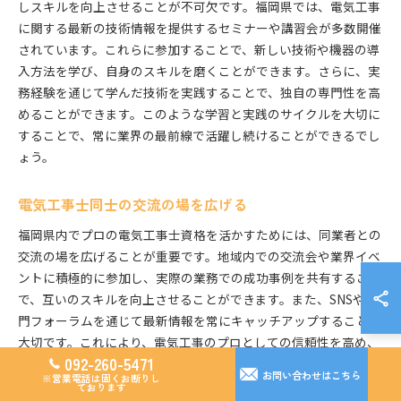
しスキルを向上させることが不可欠です。福岡県では、電気工事
に関する最新の技術情報を提供するセミナーや講習会が多数開催
されています。これらに参加することで、新しい技術や機器の導
入方法を学び、自身のスキルを磨くことができます。さらに、実
務経験を通じて学んだ技術を実践することで、独自の専門性を高
めることができます。このような学習と実践のサイクルを大切に
することで、常に業界の最前線で活躍し続けることができるでし
ょう。
電気工事士同士の交流の場を広げる
福岡県内でプロの電気工事士資格を活かすためには、同業者との
交流の場を広げることが重要です。地域内での交流会や業界イベ
ントに積極的に参加し、実際の業務での成功事例を共有すること
で、互いのスキルを向上させることができます。また、SNSや専
門フォーラムを通じて最新情報を常にキャッチアップすることも
大切です。これにより、電気工事のプロとしての信頼性を高め、
092-260-5471
新たな仕事の機会を広げることができるでしょう。
お問い合わせはこちら
※営業電話は固くお断りし
ております