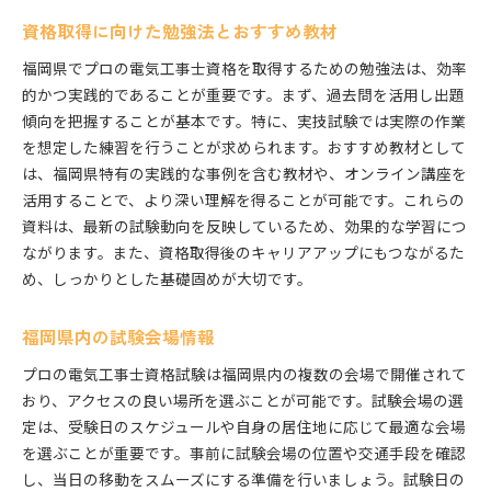
電気工事士同士の交流の場を広げる
資格取得に向けた勉強法とおすすめ教材
資格を活かした地域イベントへの参加
福岡県でプロの電気工事士資格を取得するための勉強法は、効率
プロの電気工事士になるための福岡での実体験とアド
的かつ実践的であることが重要です。まず、過去問を活用し出題
バイス
傾向を把握することが基本です。特に、実技試験では実際の作業
を想定した練習を行うことが求められます。おすすめ教材として
資格取得者からのリアルな体験談
は、福岡県特有の実践的な事例を含む教材や、オンライン講座を
試験対策と勉強法の工夫
活用することで、より深い理解を得ることが可能です。これらの
福岡での実践的な仕事体験の重要性
資料は、最新の試験動向を反映しているため、効果的な学習につ
先輩電気工事士からのアドバイス
ながります。また、資格取得後のキャリアアップにもつながるた
資格を活かして達成したプロジェクト例
め、しっかりとした基礎固めが大切です。
福岡でのコミュニティ参加とネットワーク作り
福岡県内の試験会場情報
プロの電気工事士資格試験は福岡県内の複数の会場で開催されて
おり、アクセスの良い場所を選ぶことが可能です。試験会場の選
定は、受験日のスケジュールや自身の居住地に応じて最適な会場
を選ぶことが重要です。事前に試験会場の位置や交通手段を確認
し、当日の移動をスムーズにする準備を行いましょう。試験日の