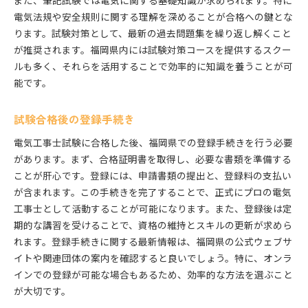
また、筆記試験では電気に関する基礎知識が求められます。特に
電気法規や安全規則に関する理解を深めることが合格への鍵とな
資格保有者のキャリア成功談
ります。試験対策として、最新の過去問題集を繰り返し解くこと
福岡での成功を収めた企業のビジョン
が推奨されます。福岡県内には試験対策コースを提供するスクー
電気工事士のプロフェッショナリズムとは
ルも多く、それらを活用することで効率的に知識を養うことが可
長期的な成功を考えるためのヒント
能です。
福岡県で電気工事士資格を取るべき理由とその利点
福岡県内の電気工事業界の現状と将来性
試験合格後の登録手続き
地方特有の資格取得の利点
電気工事士試験に合格した後、福岡県での登録手続きを行う必要
資格取得者が享受できる行政支援
があります。まず、合格証明書を取得し、必要な書類を準備する
地域密着型のサービスの重要性
ことが肝心です。登録には、申請書類の提出と、登録料の支払い
福岡での就職活動での強み
が含まれます。この手続きを完了することで、正式にプロの電気
工事士として活動することが可能になります。また、登録後は定
資格取得がもたらす地域貢献の可能性
期的な講習を受けることで、資格の維持とスキルの更新が求めら
資格を生かして電気工事業界で活躍する方法
れます。登録手続きに関する最新情報は、福岡県の公式ウェブサ
福岡での職場選びと転職活動のポイント
イトや関連団体の案内を確認すると良いでしょう。特に、オンラ
資格を活かしたプロジェクト管理術
インでの登録が可能な場合もあるため、効率的な方法を選ぶこと
業界内での人脈作りとその活用法
が大切です。
最新技術のキャッチアップとスキルの向上