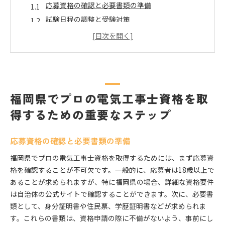
応募資格の確認と必要書類の準備
試験日程の調整と受験対策
実技試験と筆記試験のポイント
試験合格後の登録手続き
資格取得に向けた勉強法とおすすめ教材
福岡県内の試験会場情報
キャリアアップの鍵！電気工事士資格がもたらすメリ
福岡県でプロの電気工事士資格を取
ットとは
得するための重要なステップ
電気工事士資格が求められる業務内容
資格取得で得られる収入の増加
応募資格の確認と必要書類の準備
プロとしての信用と信頼の構築
福岡県でプロの電気工事士資格を取得するためには、まず応募資
キャリアの選択肢が広がる理由
格を確認することが不可欠です。一般的に、応募者は18歳以上で
業界内での評価と昇進の可能性
あることが求められますが、特に福岡県の場合、詳細な資格要件
福岡県での資格保有者の需要と供給
は自治体の公式サイトで確認することができます。次に、必要書
福岡で電気工事のプロになるために知っておきたい資
類として、身分証明書や住民票、学歴証明書などが求められま
格取得の流れ
す。これらの書類は、資格申請の際に不備がないよう、事前にし