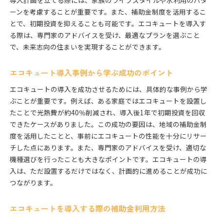
導入計画を立てる際には、家族のライフスタイルや水利用のパタ
エコキュートとスマートホームの連携
ーンを考慮することが重要です。また、補助金制度を活用するこ
エコキュートを中心とした住まいのエネルギー管
とで、初期投資を抑えることも可能です。エコキュートを導入す
理
る際は、専門家のアドバイスを受け、最適なプランを選ぶこと
で、未来志向の住まいを実現することができます。
未来の住宅設計におけるエコキュートの重要性
エコキュートで描く持続可能な未来の暮らし
エコキュート導入事例から学ぶ成功のポイント
エコキュートと共に歩む環境に配慮した住まい作り
エコキュートの導入を成功させるためには、具体的な事例から学
エコキュートを取り入れた住まいのデザイン
ぶことが重要です。例えば、ある家庭ではエコキュートを設置し
エコキュートと共に進化する住まいの未来
たことで光熱費が約40％削減され、導入後1年で初期投資を回収
エコキュートが可能にする環境に優しい生活スタ
できたケースがありました。この成功の要因は、地域の補助金制
イル
度を活用したことと、事前にエコキュートの性能を十分にリサー
地域社会への貢献とエコキュートの役割
チした点にあります。また、専門家のアドバイスを受け、適切な
エコキュートを通じた持続可能なコミュニティ作
機種選びを行ったことも大きなポイントです。エコキュートの導
り
入は、ただ設置するだけではなく、計画的に進めることが成功に
エコキュートが叶える未来の住まいの実現
つながります。
エコキュートを導入する際の補助金利用方法