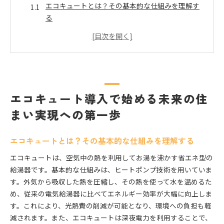
エコキュートとは？その基本的な仕組みを理解す
る
エコキュートの選び方：種類と特長
エコキュート設置のメリットと注意点
未来の住まいに向けたエコキュートの導入計画
エコキュート導入事例から学ぶ成功のポイント
エコキュートを導入する際の補助金利用方法
エコキュート導入で始める未来の住
持続可能な住まいを支えるエコキュートの省エネ性能
まい実現への第一歩
エコキュートの省エネ性能の秘密
エコキュートと他の給湯システムの省エネ比較
エコキュートとは？その基本的な仕組みを理解する
エコキュートの省エネ性能を活かした節約術
エコキュートは、空気中の熱を利用してお湯を沸かす省エネ型の
エコキュート利用によるCO2排出量の削減効果
給湯器です。基本的な仕組みは、ヒートポンプ技術を用いていま
省エネ法に基づくエコキュートの役割
す。外気から吸収した熱を圧縮し、その熱を使って水を温めるた
エコキュートが実現する持続可能な暮らし
め、従来の電気給湯器に比べてエネルギー効率が大幅に向上しま
エコキュートで家庭の光熱費を大幅削減する方法
す。これにより、光熱費の削減が可能となり、環境への負担も軽
エコキュートで実現する光熱費削減の仕組み
減されます。また、エコキュートは深夜電力を利用することで、