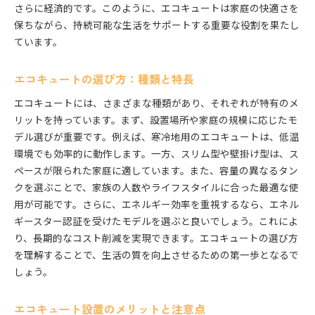
エコキュートによる電気代節約の具体例
さらに経済的です。このように、エコキュートは家庭の快適さを
保ちながら、持続可能な生活をサポートする重要な役割を果たし
エコキュートを活用した賢い家計管理術
ています。
エコキュートのランニングコストを抑えるポイン
ト
エコキュートの選び方：種類と特長
光熱費削減に役立つエコキュートの設定方法
エコキュートでお得に生活するためのヒント
エコキュートには、さまざまな種類があり、それぞれが特有のメ
リットを持っています。まず、設置場所や家庭の規模に応じたモ
環境に優しいエコキュートでライフスタイルを変える
デル選びが重要です。例えば、寒冷地用のエコキュートは、低温
エコキュートによる環境負荷の低減効果
環境でも効率的に動作します。一方、スリム型や壁掛け型は、ス
エコ意識を高めるエコキュートの活用法
ペースが限られた家庭に適しています。また、容量の異なるタン
エコキュートで始めるサステナブルライフ
クを選ぶことで、家族の人数やライフスタイルに合った最適な使
エコキュート導入によるライフスタイルの変革
用が可能です。さらに、エネルギー効率を重視するなら、エネル
地域社会に貢献するエコキュートの可能性
ギースター認証を受けたモデルを選ぶと良いでしょう。これによ
り、長期的なコスト削減を実現できます。エコキュートの選び方
エコキュートと共に歩む環境保護活動
を理解することで、生活の質を向上させるための第一歩となるで
補助金制度を活用してエコキュートの設置をより身近
しょう。
に
エコキュート導入における補助金の基本情報
エコキュート設置のメリットと注意点
補助金を利用するための申請手順