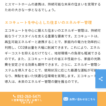
とスマートホームの連携は、持続可能な未来の住まいを実現する
ための大きな一歩となるでしょう。
エコキュートを中心とした住まいのエネルギー管理
エコキュートを中心に据えた住まいのエネルギー管理は、持続可
能なライフスタイルを支える重要な要素です。エコキュートは、
再生可能エネルギーと連携することで、家庭内の電力を効率的に
利用し、CO2排出量を大幅に削減できます。これにより、エネル
ギーコストを抑えるだけでなく、地球環境への負荷も軽減できる
のです。また、エコキュートはその省エネ性能から、家庭の光熱
費を安定させる効果も期待できます。さらに、エネルギー管理シ
ステムを導入することで、使用状況に応じた最適な運転が可能と
なり、無駄を省いた快適な住環境を実現します。エコキュートの
導入は、未来のエネルギー管理の鍵を握るのです。
未来の住宅設計におけるエコキュートの重要性
092-260-5471
お問い合わせはこちら
※営業電話は固くお断りし
エコキュートは、未来の住宅設計において不可欠な要素です。持
ております