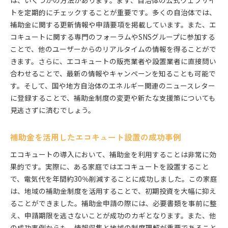
は、いくつかの方法があります。まず、自治体の公式ウェブサイ
トを定期的にチェックすることが重要です。多くの自治体では、
補助金に関する更新情報や申請要項を掲載しています。また、エ
コキュートに関する専門のフォーラムやSNSグループに参加する
ことで、他のユーザーからのリアルタイムの情報を得ることがで
きます。さらに、エコキュートの販売業者や設置業者に直接問い
合わせることで、最新の情報やキャンペーンを知ることも可能で
す。そして、国や地方自治体のエネルギー関連のニュースレター
に登録することで、補助金制度の変更や新たな支援策についても
見逃さずに済むでしょう。
補助金を活用したエコキュート設置の成功事例
エコキュートの導入において、補助金を利用することは非常に効
果的です。実際に、ある家庭ではエコキュートを設置すること
で、電気代を年間約30％削減することに成功しました。この家庭
は、地域の補助金制度を活用することで、初期投資を大幅に抑え
ることができました。補助金申請の際には、必要書類を事前に整
え、申請期限を逃さないことが成功のカギとなります。また、他
の成功事例からも、情報収集と地域の制度理解が重要であること