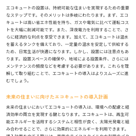
エコキュートの設置は、持続可能な住まいを実現するための重要
エコキュートの補助金対象となる条件
なステップです。そのメリットは多岐にわたります。まず、エコ
最新の補助金制度情報をチェックする方法
キュートは高い省エネ性能を持ち、ガスや電気に比べて運転コス
補助金を活用したエコキュート設置の成功事例
トを大幅に削減可能です。また、深夜電力を利用することで、さ
補助金を利用して始めるエコキュートライフ
らに経済的な利点を享受できます。加えて、エコキュートは温水
エコキュートの利点を活かした持続可能な住まいのス
を蓄えるタンクを備えており、一定量の温水を安定して供給する
テップ
ため、日常生活が快適になります。しかし、設置には注意点もあ
エコキュートによる持続可能な住まい作りの第一
ります。設置スペースの確保や、地域による設置条件、さらには
歩
メンテナンスの頻度などを考慮する必要があります。これらを理
解して取り組むことで、エコキュートの導入はよりスムーズに進
エコキュートと組み合わせる他のエコ設備
むでしょう。
エコキュートを活かした家計と環境への貢献
持続可能な住まいを実現するエコキュートの役割
未来の住まいに向けたエコキュートの導入計画
エコキュート導入後の効果的なメンテナンス方法
未来の住まいにおいてエコキュートの導入は、環境への配慮と経
エコキュートと共に築く未来の住まいのビジョン
済効率の両立を実現する鍵となります。エコキュートは、再生可
エコキュートが実現する持続可能な未来の住まいとは
能エネルギーを活用するシステムと相性が良く、太陽光発電と組
エコキュートと再生可能エネルギーの活用
み合わせることで、さらに効果的にエネルギーを利用できます。
エコキュートが導く持続可能な未来のビジョン