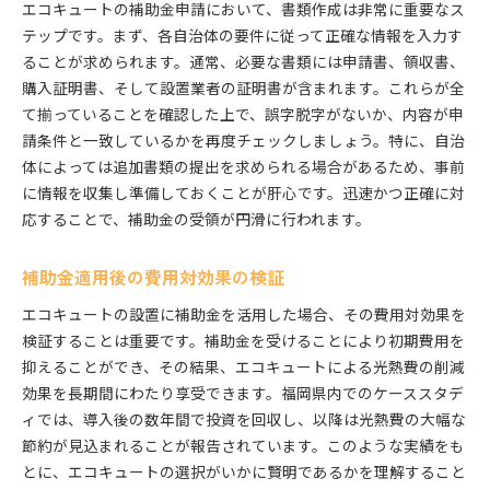
エコキュートの補助金申請において、書類作成は非常に重要なス
テップです。まず、各自治体の要件に従って正確な情報を入力す
ることが求められます。通常、必要な書類には申請書、領収書、
購入証明書、そして設置業者の証明書が含まれます。これらが全
て揃っていることを確認した上で、誤字脱字がないか、内容が申
請条件と一致しているかを再度チェックしましょう。特に、自治
体によっては追加書類の提出を求められる場合があるため、事前
に情報を収集し準備しておくことが肝心です。迅速かつ正確に対
応することで、補助金の受領が円滑に行われます。
補助金適用後の費用対効果の検証
エコキュートの設置に補助金を活用した場合、その費用対効果を
検証することは重要です。補助金を受けることにより初期費用を
抑えることができ、その結果、エコキュートによる光熱費の削減
効果を長期間にわたり享受できます。福岡県内でのケーススタデ
ィでは、導入後の数年間で投資を回収し、以降は光熱費の大幅な
節約が見込まれることが報告されています。このような実績をも
とに、エコキュートの選択がいかに賢明であるかを理解すること