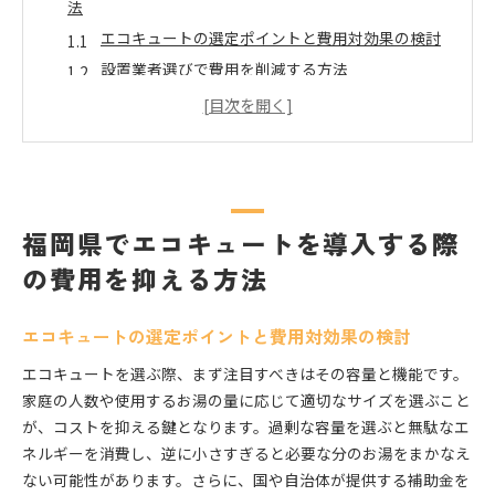
法
エコキュートの選定ポイントと費用対効果の検討
設置業者選びで費用を削減する方法
複数業者からの見積もり取得の重要性
エコキュートの機能と価格のバランスを取る
中古エコキュートの利用可能性とメリット
設置場所の最適化による費用削減
エコキュート設置における福岡県の補助金制度の活用
福岡県でエコキュートを導入する際
法
の費用を抑える方法
福岡県の最新補助金制度の概要
国と県の補助金を併用するためのプロセス
エコキュートの選定ポイントと費用対効果の検討
補助金申請の手順と必要書類
エコキュートを選ぶ際、まず注目すべきはその容量と機能です。
補助金利用のためのスケジュール管理
家庭の人数や使用するお湯の量に応じて適切なサイズを選ぶこと
補助金申請における専門家の活用
が、コストを抑える鍵となります。過剰な容量を選ぶと無駄なエ
補助金制度変更時の対応方法
ネルギーを消費し、逆に小さすぎると必要な分のお湯をまかなえ
エコキュートの設置費用を最小限に抑えるための福岡
ない可能性があります。さらに、国や自治体が提供する補助金を
県の具体策