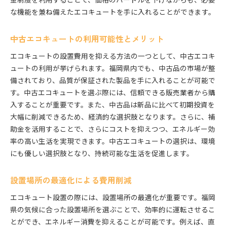
エコキュートの選定基準と補助金の関係
な機能を兼ね備えたエコキュートを手に入れることができます。
申請書類作成のポイントと注意事項
補助金適用後の費用対効果の検証
中古エコキュートの利用可能性とメリット
補助金利用の成功事例から学ぶポイント
エコキュートの設置費用を抑える方法の一つとして、中古エコキ
補助金を利用したエコキュート設置の実践的手法
ュートの利用が挙げられます。福岡県内でも、中古品の市場が整
福岡県でエコキュートを設置する際の費用軽減のポイ
備されており、品質が保証された製品を手に入れることが可能で
ント
す。中古エコキュートを選ぶ際には、信頼できる販売業者から購
入することが重要です。また、中古品は新品に比べて初期投資を
設置現場での効果的な費用削減策
大幅に削減できるため、経済的な選択肢となります。さらに、補
製品保証と補助金の活用によるリスク軽減
助金を活用することで、さらにコストを抑えつつ、エネルギー効
エコキュートの性能と設置コストの比較
率の高い生活を実現できます。中古エコキュートの選択は、環境
設置後のランニングコスト分析と削減策
にも優しい選択肢となり、持続可能な生活を促進します。
地域特有の気候を考慮した設置プラン
補助金以外の利用可能な支援制度の探求
設置場所の最適化による費用削減
エコキュート設置の際には、設置場所の最適化が重要です。福岡
県の気候に合った設置場所を選ぶことで、効率的に運転させるこ
とができ、エネルギー消費を抑えることが可能です。例えば、直