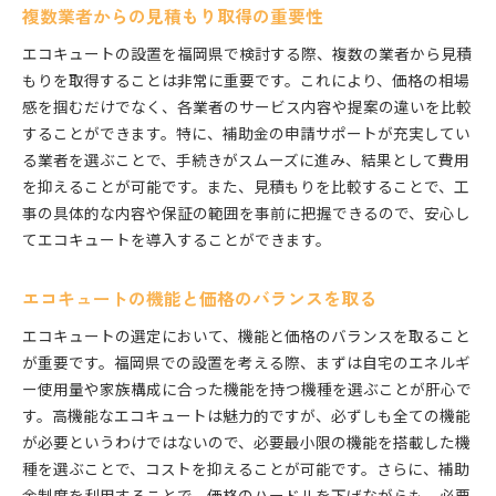
複数業者からの見積もり取得の重要性
補助金申請前に確認するべき条件
補助金申請に必要な準備とチェックリスト
エコキュートの設置を福岡県で検討する際、複数の業者から見積
もりを取得することは非常に重要です。これにより、価格の相場
エコキュート購入前の補助金制度確認
感を掴むだけでなく、各業者のサービス内容や提案の違いを比較
補助金対象製品の選定基準
することができます。特に、補助金の申請サポートが充実してい
申請後のフォローアップと改善策
る業者を選ぶことで、手続きがスムーズに進み、結果として費用
補助金利用者の声と成功事例
を抑えることが可能です。また、見積もりを比較することで、工
福岡県でエコキュート導入時のコスト削減の秘訣
事の具体的な内容や保証の範囲を事前に把握できるので、安心し
設置前に考慮すべきコスト要因の分析
てエコキュートを導入することができます。
エコキュートの耐用年数を考慮した選択肢
エコキュートの機能と価格のバランスを取る
長期的なコスト削減を視野に入れた設置計画
エコキュートの寿命を延ばすためのメンテナンス
エコキュートの選定において、機能と価格のバランスを取ること
効率的な使用方法でランニングコストを抑える
が重要です。福岡県での設置を考える際、まずは自宅のエネルギ
ー使用量や家族構成に合った機能を持つ機種を選ぶことが肝心で
地域特性を活かした効果的な使用方法
す。高機能なエコキュートは魅力的ですが、必ずしも全ての機能
エコキュートの導入費用を福岡県の補助金で抑える具
が必要というわけではないので、必要最小限の機能を搭載した機
体的な方法
種を選ぶことで、コストを抑えることが可能です。さらに、補助
福岡県の補助金利用の流れと事例
金制度を利用することで、価格のハードルを下げながらも、必要