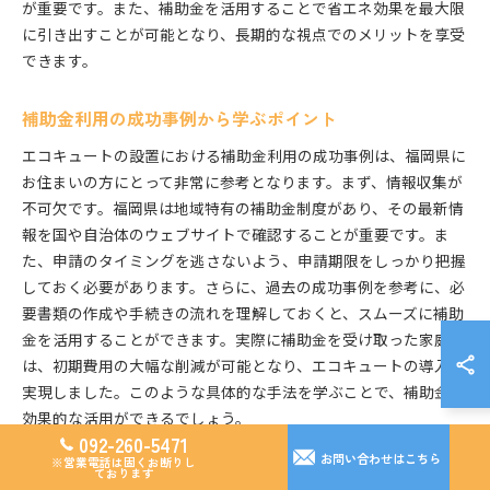
が重要です。また、補助金を活用することで省エネ効果を最大限
に引き出すことが可能となり、長期的な視点でのメリットを享受
できます。
補助金利用の成功事例から学ぶポイント
エコキュートの設置における補助金利用の成功事例は、福岡県に
お住まいの方にとって非常に参考となります。まず、情報収集が
不可欠です。福岡県は地域特有の補助金制度があり、その最新情
報を国や自治体のウェブサイトで確認することが重要です。ま
た、申請のタイミングを逃さないよう、申請期限をしっかり把握
しておく必要があります。さらに、過去の成功事例を参考に、必
要書類の作成や手続きの流れを理解しておくと、スムーズに補助
金を活用することができます。実際に補助金を受け取った家庭で
は、初期費用の大幅な削減が可能となり、エコキュートの導入が
実現しました。このような具体的な手法を学ぶことで、補助金の
効果的な活用ができるでしょう。
092-260-5471
お問い合わせはこちら
※営業電話は固くお断りし
補助金を利用したエコキュート設置の実践的手法
ております