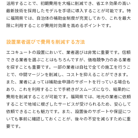
活用することで、初期費用を大幅に削減でき、省エネ効果の高い
エコキュート選びのコツと価格比較
最新技術を採用したモデルを手頃に導入することが可能です。特
保証制度を活用した長期的なコスト削減
に福岡県では、自治体の補助金制度が充実しており、これを最大
限に利用することが費用対効果を高めるポイントです。
省エネ効果を高める設置方法
地域特性を活かした省エネ対策
設置業者選びで費用を削減する方法
ライフスタイルに応じたエコキュートの選定
エコキュート設置後のメンテナンス費用の節約
エコキュートの設置において、業者選びは非常に重要です。信頼
できる業者を選ぶことはもちろんですが、価格競争力のある業者
福岡県でのエコキュート設置をお得にする補助金利用
を探すことも重要です。一部の業者は自社で全ての施工を行うこ
の手引き
とで、中間マージンを削減し、コストを抑えることができます。
補助金申請に必要な基礎知識
また、業者によっては補助金申請のサポートを行っている場合も
補助金を最大限活用するためのステップ
あり、これを利用することで手続きがスムーズになり、結果的に
エコキュートの選定における補助金の影響
費用を削減することが可能です。福岡県では、地元の業者に依頼
補助金利用の際の注意点と対策
することで地域に根ざしたサービスが受けられるため、安心して
福岡県独自の補助金情報の収集法
依頼できることも魅力です。また、設置後のサポートや保証につ
いても事前に確認しておくことが、後々の不安を減らすために重
申請手続きで役立つサポート機関の活用
要です。
エコキュート設置の初期費用を抑える福岡県の補助金
制度活用法