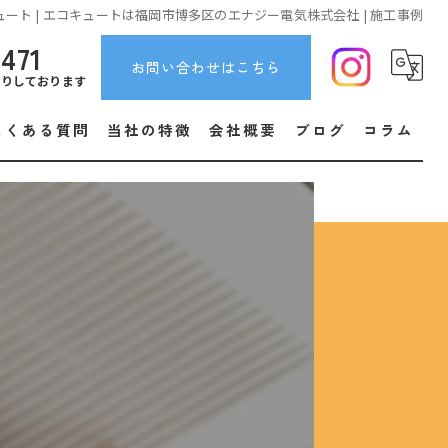
ュート | エコキュートは福岡市博多区のエナジー電気株式会社 | 施工事例
5471
お問い合わせはこちら
断りしております
よくある質問
当社の特徴
会社概要
ブログ
コラム
取り付け
販売
安い
エアコン
住宅設備