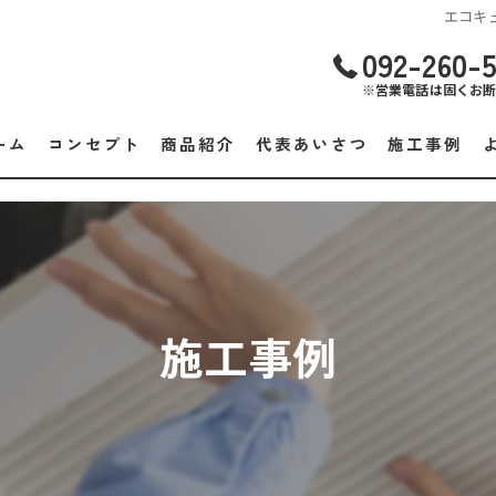
エコキ
092-260-
※営業電話は固くお
ーム
コンセプト
商品紹介
代表あいさつ
施工事例
施工事例